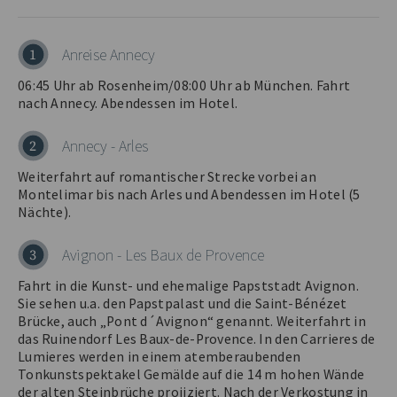
Anreise Annecy
1
06:45 Uhr ab Rosenheim/08:00 Uhr ab München. Fahrt
nach Annecy. Abendessen im Hotel.
Annecy - Arles
2
Weiterfahrt auf romantischer Strecke vorbei an
Montelimar bis nach Arles und Abendessen im Hotel (5
Nächte).
Avignon - Les Baux de Provence
3
Fahrt in die Kunst- und ehemalige Papststadt Avignon.
Sie sehen u.a. den Papstpalast und die Saint-Bénézet
Brücke, auch „Pont d´Avignon“ genannt. Weiterfahrt in
das Ruinendorf Les Baux-de-Provence. In den Carrieres de
Lumieres werden in einem atemberaubenden
Tonkunstspektakel Gemälde auf die 14 m hohen Wände
der alten Steinbrüche projiziert. Nach der Verkostung in