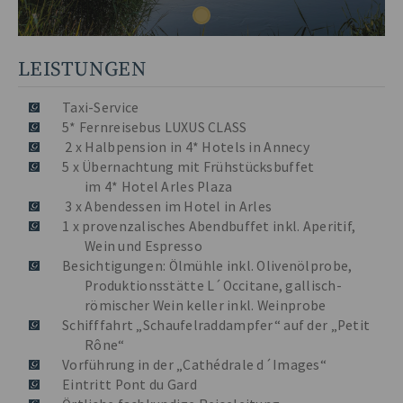
LEISTUNGEN
Taxi-Service
5* Fernreisebus LUXUS CLASS
2 x Halbpension in 4* Hotels in Annecy
5 x Übernachtung mit Frühstücksbuffet
im 4* Hotel Arles Plaza
3 x Abendessen im Hotel in Arles
1 x provenzalisches Abendbuffet inkl. Aperitif,
Wein und Espresso
Besichtigungen: Ölmühle inkl. Olivenölprobe,
Produktionsstätte L´Occitane, gallisch-
römischer Wein keller inkl. Weinprobe
Schifffahrt „Schaufelraddampfer“ auf der „Petit
Rône“
Vorführung in der „Cathédrale d´Images“
Eintritt Pont du Gard