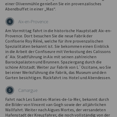
einer Olivenmühle genießen Sie ein provenzalisches
Abendbuffet in einer „Mas“.
Aix-en-Provence
4
Am Vormittag Fahrt in die historische Hauptstadt Aix-en-
Provence. Dort besuchen Sie die neue Fabrik der
Confiserie Roy Réné, welche für ihre provenzalischen
Spezialitäten bekannt ist. Sie bekommen einen Einblick
in die Arbeit der Confiseure mit Verkostung des Calissons
d´Aix. Stadtführung in Aix mit seinen zahlreichen
Barockpalästen und Brunnen. Spaziergang durch die
schöne Altstadt. Weiter zur Fabrik von L´Occitane, wo Sie
bei einer Werksführung die Fabrik, das Museum und den
Garten besichtigen. Rückfahrt ins Hotel und Abendessen.
Camargue
5
Fahrt nach Les Saintes-Maries-de-la-Mer, bekannt durch
die Bilder von Vincent van Gogh sowie der alljährlichen
Wallfahrt. Weiter nach Aigues Mortes, der versandeten
Hafenstadt der Kreuzfahrer, die noch vollständig von der