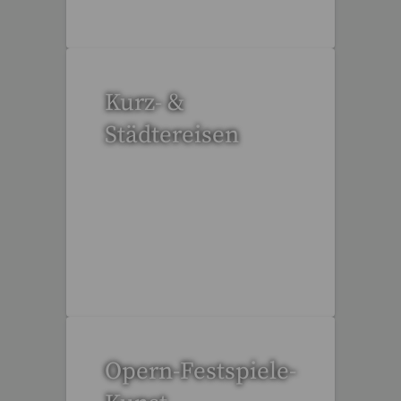
Kurz- &
Städtereisen
95 Reisen gefunden
Opern-Festspiele-