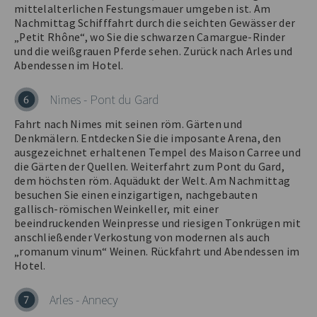
mittelalterlichen Festungsmauer umgeben ist. Am
Nachmittag Schifffahrt durch die seichten Gewässer der
„Petit Rhône“, wo Sie die schwarzen Camargue-Rinder
und die weißgrauen Pferde sehen. Zurück nach Arles und
Abendessen im Hotel.
Nimes - Pont du Gard
6
Fahrt nach Nimes mit seinen röm. Gärten und
Denkmälern. Entdecken Sie die imposante Arena, den
ausgezeichnet erhaltenen Tempel des Maison Carree und
die Gärten der Quellen. Weiterfahrt zum Pont du Gard,
dem höchsten röm. Aquädukt der Welt. Am Nachmittag
besuchen Sie einen einzigartigen, nachgebauten
gallisch-römischen Weinkeller, mit einer
beeindruckenden Weinpresse und riesigen Tonkrügen mit
anschließender Verkostung von modernen als auch
„romanum vinum“ Weinen. Rückfahrt und Abendessen im
Hotel.
Arles - Annecy
7