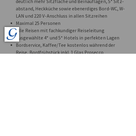
deutlich mehr Sitzfläche und Beinauflagen, 5* Sitz-
abstand, Heckküche sowie ebenerdiges Bord-WC, W-
LAN und 220 V-Anschluss in allen Sitzreihen
Maximal 25 Personen
Alle Reisen mit fachkundiger Reiseleitung
Ausgewählte 4* und 5* Hotels in perfekten Lagen
Bordservice, Kaffee/Tee kostenlos während der
Reise, Bordfrühstück inkl. 1 Glas Prosecco
Alles inklusive - auch Eintritte, Bettensteuern,
Citytaxes
Audio Guides bei allen Führungen
Reiseprogramme mit Kultur und Kulinarik