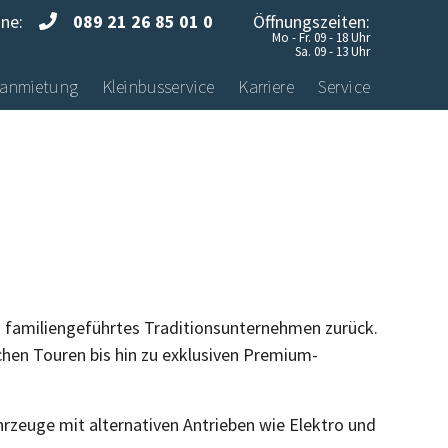
ine:
089 21 26 85 01 0
Öffnungszeiten:
Mo - Fr. 09 - 18 Uhr
Sa. 09 - 13 Uhr
anmietung
Kleinbusservice
Karriere
Service
s familiengeführtes Traditionsunternehmen zurück.
chen Touren bis hin zu exklusiven Premium-
rzeuge mit alternativen Antrieben wie Elektro und