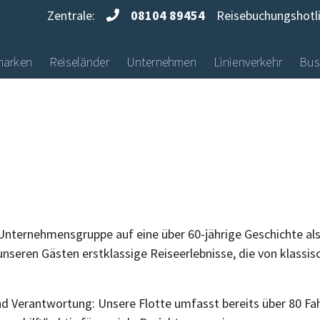
Zentrale:
08104 89454
Reisebuchungshotl
marken
Reiseländer
Unternehmen
Linienverkehr
Bus
-Unternehmensgruppe auf eine über 60-jährige Geschichte al
seren Gästen erstklassige Reiseerlebnisse, die von klassis
nd Verantwortung: Unsere Flotte umfasst bereits über 80 Fah