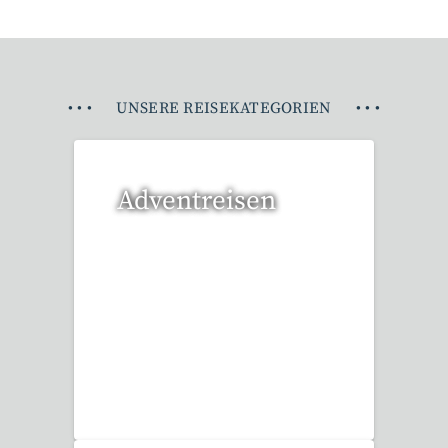
•
•
•
UNSERE REISEKATEGORIEN
•
•
•
Adventreisen
20 Reisen gefunden