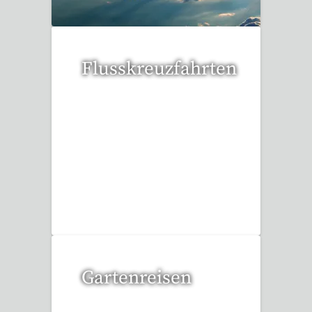
Flusskreuzfahrten
6 Reisen gefunden
Gartenreisen