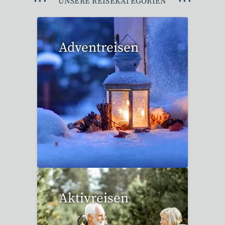
•
•
•
UNSERE REISEKATEGORIEN
•
•
•
Adventreisen
20 Reisen gefunden
Aktivreisen