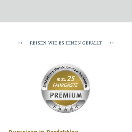
•
•
REISEN WIE ES IHNEN GEFÄLLT
•
•