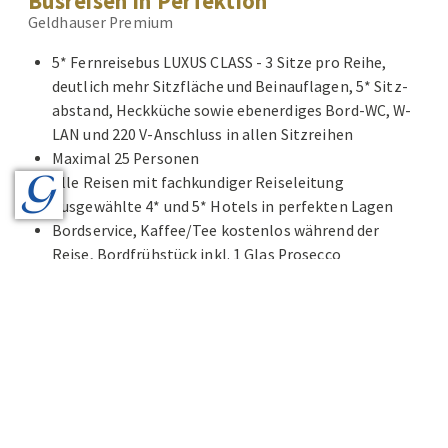
Busreisen in Perfektion
Geldhauser Premium
5* Fernreisebus LUXUS CLASS - 3 Sitze pro Reihe,
deutlich mehr Sitzfläche und Beinauflagen, 5* Sitz-
abstand, Heckküche sowie ebenerdiges Bord-WC, W-
LAN und 220 V-Anschluss in allen Sitzreihen
Maximal 25 Personen
Alle Reisen mit fachkundiger Reiseleitung
Ausgewählte 4* und 5* Hotels in perfekten Lagen
Bordservice, Kaffee/Tee kostenlos während der
Reise, Bordfrühstück inkl. 1 Glas Prosecco
Alles inklusive - auch Eintritte, Bettensteuern,
Citytaxes
Audio Guides bei allen Führungen
Reiseprogramme mit Kultur und Kulinarik