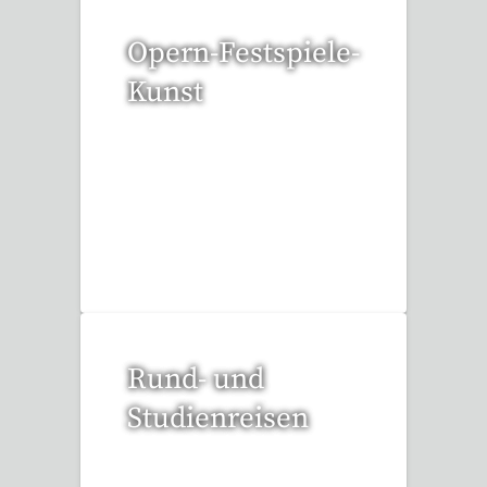
Opern-Festspiele-
Kunst
53 Reisen gefunden
Rund- und
Studienreisen