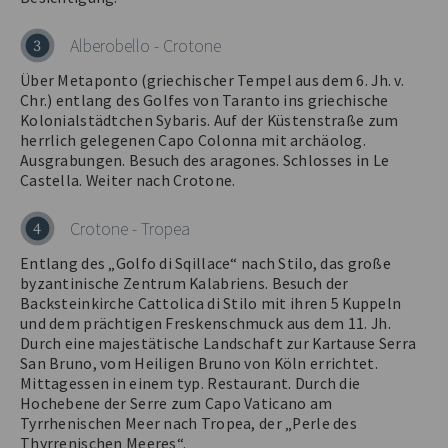
Alberobello - Crotone
3
Über Metaponto (griechischer Tempel aus dem 6. Jh. v.
Chr.) entlang des Golfes von Taranto ins griechische
Kolonialstädtchen Sybaris. Auf der Küstenstraße zum
herrlich gelegenen Capo Colonna mit archäolog.
Ausgrabungen. Besuch des aragones. Schlosses in Le
Castella. Weiter nach Crotone.
Crotone - Tropea
4
Entlang des „Golfo di Sqillace“ nach Stilo, das große
byzantinische Zentrum Kalabriens. Besuch der
Backsteinkirche Cattolica di Stilo mit ihren 5 Kuppeln
und dem prächtigen Freskenschmuck aus dem 11. Jh.
Durch eine majestätische Landschaft zur Kartause Serra
San Bruno, vom Heiligen Bruno von Köln errichtet.
Mittagessen in einem typ. Restaurant. Durch die
Hochebene der Serre zum Capo Vaticano am
Tyrrhenischen Meer nach Tropea, der „Perle des
Thyrrenischen Meeres“.