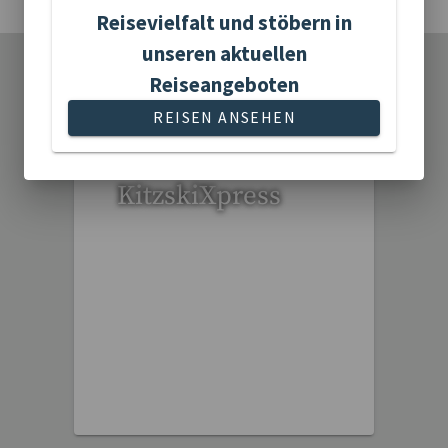
Reisevielfalt und stöbern in
unseren aktuellen
Reiseangeboten
•
•
•
UNSERE REISEKATEGORIEN
•
•
•
REISEN ANSEHEN
KitzskiXpress
1 Reise gefunden