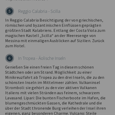
Reggio Calabria - Scilla
5
In Reggio Calabria Besichtigung der von griechischen,
römischen und byzantinischen Einflüssen geprägten
größten Stadt Kalabriens. Entlang der Costa Viola zum
magischen Kastell „Scilla“ an der Meeresenge von
Messina mit einmaligen Ausblicken auf Sizilien. Zurück
zum Hotel.
In Tropea - Äolische Inseln
6
Genießen Sie einen freien Tag in diesem schönen
Städtchen oder am Strand. Möglichkeit zu einer
Minikreuzfahrt ab Tropea zu den drei Inseln, die zu den
schönsten Inseln im Mittelmeer zählen. Vulkaninsel
Stromboli: sie gehört zu den vier aktiven Vulkanen
Italiens mit vielen Stränden aus feinem, schwarzem
Lavasand. Lipari: Die bunten Fischerboote im Hafen, die
blumengeschmückten Gassen, die Kathedrale und die
über der Stadt thronende Burg verleihen der Insel ihren
eigenen, ganz besonderen Charme. Vulcano: Steile