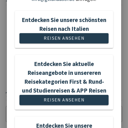
Taxi-Service
5* Fernreisebus FIRST CLASS
Entdecken Sie unsere schönsten
8 x Übernachtung mit Halbpension in guten 4*
Reisen nach Italien
Hotels
2 x Mittagessen in typ. Restaurants inkl.
REISEN ANSEHEN
Tischgetränke (1/4 l Wein + 1/2 l Wasser)
Besichtigungsprogramm wie beschrieben inkl.
Eintritte
Reiseleitung Hildegard Löffler
Entdecken Sie aktuelle
Italienische Bettensteuern
Reiseangebote in unsereren
9 Treuepunkte
Reisekategorien First & Rund-
Weitere Eintritte extra
und Studienreisen & APP Reisen
TERMINE UND PREISE
REISEN ANSEHEN
Termin der Reise
Entdecken Sie unsere