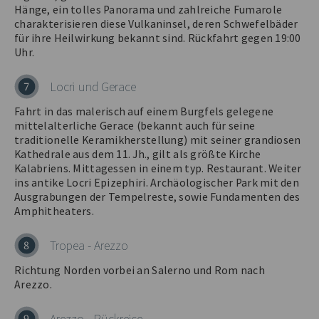
Hänge, ein tolles Panorama und zahlreiche Fumarole
charakterisieren diese Vulkaninsel, deren Schwefelbäder
für ihre Heilwirkung bekannt sind. Rückfahrt gegen 19:00
Uhr.
Locri und Gerace
7
Fahrt in das malerisch auf einem Burgfels gelegene
mittelalterliche Gerace (bekannt auch für seine
traditionelle Keramikherstellung) mit seiner grandiosen
Kathedrale aus dem 11. Jh., gilt als größte Kirche
Kalabriens. Mittagessen in einem typ. Restaurant. Weiter
ins antike Locri Epizephiri. Archäologischer Park mit den
Ausgrabungen der Tempelreste, sowie Fundamenten des
Amphitheaters.
Tropea - Arezzo
8
Richtung Norden vorbei an Salerno und Rom nach
Arezzo.
Arezzo - Rückreise
9