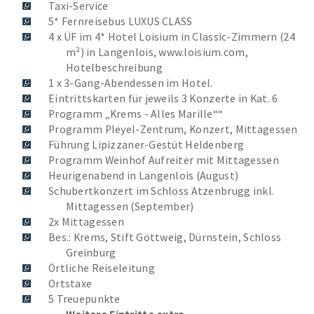
Taxi-Service
5* Fernreisebus LUXUS CLASS
4 x ÜF im 4* Hotel Loisium in Classic-Zimmern (24
m²) in Langenlois, www.loisium.com,
Hotelbeschreibung
1 x 3-Gang-Abendessen im Hotel.
Eintrittskarten für jeweils 3 Konzerte in Kat. 6
Programm „Krems - Alles Marille““
Programm Pleyel-Zentrum, Konzert, Mittagessen
Führung Lipizzaner-Gestüt Heldenberg
Programm Weinhof Aufreiter mit Mittagessen
Heurigenabend in Langenlois (August)
Schubertkonzert im Schloss Atzenbrugg inkl.
Mittagessen (September)
2x Mittagessen
Bes.: Krems, Stift Göttweig, Dürnstein, Schloss
Greinburg
Örtliche Reiseleitung
Ortstaxe
5 Treuepunkte