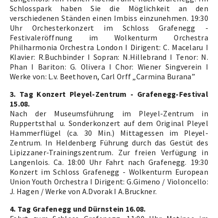
Schlosspark haben Sie die Möglichkeit an den
verschiedenen Ständen einen Imbiss einzunehmen. 19:30
Uhr Orchesterkonzert im Schloss Grafenegg -
Festivaleröffnung im Wolkenturm Orchestra
Philharmonia Orchestra London I Dirigent: C. Macelaru I
Klavier: R.Buchbinder I Sopran: N.Hillebrand I Tenor: N.
Phan I Bariton: G. Olivera I Chor: Wiener Singverein I
Werke von: L.v. Beethoven, Carl Orff „Carmina Burana”
3. Tag Konzert Pleyel-Zentrum - Grafenegg-Festival
15.08.
Nach der Museumsführung im Pleyel-Zentrum in
Ruppertsthal u. Sonderkonzert auf dem Original Pleyel
Hammerflügel (ca. 30 Min.) Mittagessen im Pleyel-
Zentrum. In Heldenberg Führung durch das Gestüt des
Lipizzaner-Trainingszentrum. Zur freien Verfügung in
Langenlois. Ca. 18:00 Uhr Fahrt nach Grafenegg. 19:30
Konzert im Schloss Grafenegg - Wolkenturm European
Union Youth Orchestra I Dirigent: G.Gimeno / Violoncello:
J. Hagen / Werke von A.Dvorak I A.Bruckner.
4. Tag Grafenegg und Dürnstein 16.08.