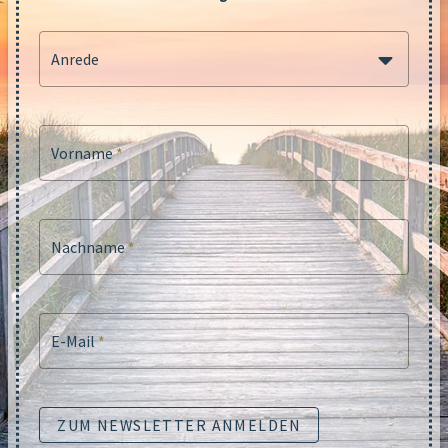
Anrede
Vorname
*
Nachname
*
E-Mail
*
ZUM NEWSLETTER ANMELDEN