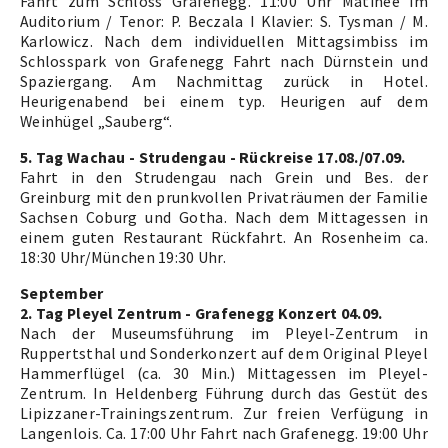
Fahrt zum Schloss Grafenegg. 11:00 Uhr Matinee im
Auditorium / Tenor: P. Beczala I Klavier: S. Tysman / M.
Karlowicz. Nach dem individuellen Mittagsimbiss im
Schlosspark von Grafenegg Fahrt nach Dürnstein und
Spaziergang. Am Nachmittag zurück in Hotel.
Heurigenabend bei einem typ. Heurigen auf dem
Weinhügel „Sauberg“.
5. Tag Wachau - Strudengau - Rückreise 17.08./07.09.
Fahrt in den Strudengau nach Grein und Bes. der
Greinburg mit den prunkvollen Privaträumen der Familie
Sachsen Coburg und Gotha. Nach dem Mittagessen in
einem guten Restaurant Rückfahrt. An Rosenheim ca.
18:30 Uhr/München 19:30 Uhr.
September
2. Tag Pleyel Zentrum - Grafenegg Konzert 04.09.
Nach der Museumsführung im Pleyel-Zentrum in
Ruppertsthal und Sonderkonzert auf dem Original Pleyel
Hammerflügel (ca. 30 Min.) Mittagessen im Pleyel-
Zentrum. In Heldenberg Führung durch das Gestüt des
Lipizzaner-Trainingszentrum. Zur freien Verfügung in
Langenlois. Ca. 17:00 Uhr Fahrt nach Grafenegg. 19:00 Uhr