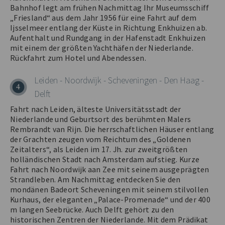
Bahnhof legt am frühen Nachmittag Ihr Museumsschiff
„Friesland“ aus dem Jahr 1956 für eine Fahrt auf dem
Ijsselmeer entlang der Küste in Richtung Enkhuizen ab.
Aufenthalt und Rundgang in der Hafenstadt Enkhuizen
mit einem der größten Yachthäfen der Niederlande.
Rückfahrt zum Hotel und Abendessen.
Leiden - Noordwijk - Scheveningen - Den Haag -
4
Delft
Fahrt nach Leiden, älteste Universitätsstadt der
Niederlande und Geburtsort des berühmten Malers
Rembrandt van Rijn. Die herrschaftlichen Häuser entlang
der Grachten zeugen vom Reichtum des „Goldenen
Zeitalters“, als Leiden im 17. Jh. zur zweitgrößten
holländischen Stadt nach Amsterdam aufstieg. Kurze
Fahrt nach Noordwijk aan Zee mit seinem ausgeprägten
Strandleben. Am Nachmittag entdecken Sie den
mondänen Badeort Scheveningen mit seinem stilvollen
Kurhaus, der eleganten „Palace-Promenade“ und der 400
m langen Seebrücke. Auch Delft gehört zu den
historischen Zentren der Niederlande. Mit dem Prädikat