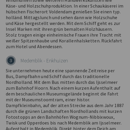
Windmühlen sowie weiteren Handwerkskünsten wie
Käse- und Holzschuhproduktion. In einer Schaukäserei im
hübschen Fischerort Voldendam genießen Sie einen typ.
holländ. Mittagslunch und sehen dann wie Holzschuhe
und Käse hergestellt werden. Mit dem Schiff geht es zur
Insel Marken mit ihren grün bemalten Holzhäusern.
Stolz tragen einige einheimische Frauen ihre Tracht mit
weißer Spitzenhaube und Korallenhalsketten. Rückfahrt
zum Hotel und Abendessen.
Medemblik - Enkhuizen
3
Sie unternehmen heute eine spannende Zeitreise per
Bus, Dampfbahn und Schiff durch das traditionelle
Nordholland. Mit dem Bus mitten durch das Ijsselmeer
zum Bahnhof Hoorn. Nach einem kurzen Aufenthalt auf
dem beschaulichen Museumsgelände beginnt die Fahrt
mit der Museumstoomtram, einer histor.
Dampfkleinbahn, auf der alten Strecke aus dem Jahr 1887
durch die grünen Landschaften Nordhollands mit kurzen
Fotostopps an den Bahnhöfen Wognum-Nibbixwoux,
Twisk und Opperdoes bis nach Medemblik am Ijsselmeer.
Aufenthalt in Medemblik. Direkt hinter dem Deich am