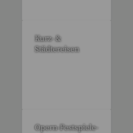
Kurz- &
Städtereisen
95 Reisen gefunden
Opern-Festspiele-