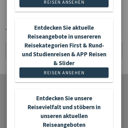
REISEN ANSEHEN
Reiseleitung
5 Treuepunkte
Weitere Eintritte extra
Entdecken Sie aktuelle
TERMINE UND PREISE
Reiseangebote in unsereren
Reisekategorien First & Rund-
Termin der Reise
und Studienreisen & APP Reisen
& Slider
REISEN ANSEHEN
•
•
•
UNSERE REISEKATEGORIEN
•
•
•
Entdecken Sie unsere
Reisevielfalt und stöbern in
unseren aktuellen
Adventreisen
Reiseangeboten