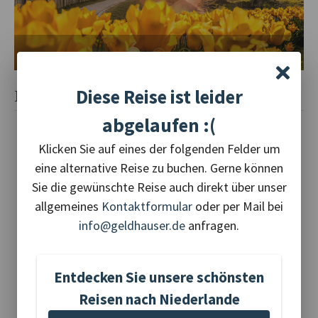
Diese Reise ist leider
LEISTUNGEN
abgelaufen :(
Taxi-Service
5* Fernreisebus FIRST CLASS
Klicken Sie auf eines der folgenden Felder um
4 x Übernachtung mit Halbpension im 4*
eine alternative Reise zu buchen. Gerne können
Themenhotel „The Fallon“ in Alkmaar
Sie die gewünschte Reise auch direkt über unser
Besichtigung einer Schaukäserei und
allgemeines
Holzschuhproduktion
Kontaktformular
oder per Mail bei
1 x typ. holländischer Lunch (Suppe, belegte
info@geldhauser.de
anfragen.
Brötchen)
Dampfbahnfahrt Hoorn - Medemblik
Schifffahrten: Medemblik - Enkhuizen, und
Entdecken Sie unsere schönsten
Volendam - Marken
Reisen nach Niederlande
2 x ganztägige Reiseleitung
Eintritt Porzellanmanufaktur Delft