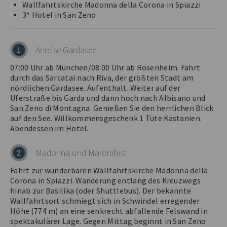
Wallfahrtskirche Madonna della Corona in Spiazzi
3* Hotel in San Zeno
Anreise Gardasee
1
07:00 Uhr ab München/08:00 Uhr ab Rosenheim. Fahrt
durch das Sarcatal nach Riva, der größten Stadt am
nördlichen Gardasee. Aufenthalt. Weiter auf der
Uferstraße bis Garda und dann hoch nach Albisano und
San Zeno di Montagna. Genießen Sie den herrlichen Blick
auf den See. Willkommensgeschenk 1 Tüte Kastanien.
Abendessen im Hotel.
Madonna und Maronifest
2
Fahrt zur wunderbaren Wallfahrtskirche Madonna della
Corona in Spiazzi. Wanderung entlang des Kreuzwegs
hinab zur Basilika (oder Shuttlebus). Der bekannte
Wallfahrtsort schmiegt sich in Schwindel erregender
Höhe (774 m) an eine senkrecht abfallende Felswand in
spektakulärer Lage. Gegen Mittag beginnt in San Zeno