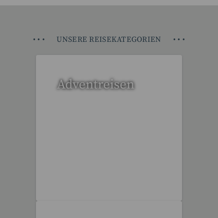
•
•
•
UNSERE REISEKATEGORIEN
•
•
•
Adventreisen
20 Reisen gefunden