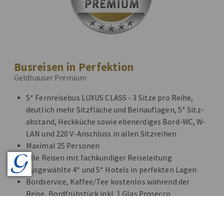
Busreisen in Perfektion
Geldhauser Premium
5* Fernreisebus LUXUS CLASS - 3 Sitze pro Reihe,
deutlich mehr Sitzfläche und Beinauflagen, 5* Sitz-
abstand, Heckküche sowie ebenerdiges Bord-WC, W-
LAN und 220 V-Anschluss in allen Sitzreihen
Maximal 25 Personen
Alle Reisen mit fachkundiger Reiseleitung
Ausgewählte 4* und 5* Hotels in perfekten Lagen
Bordservice, Kaffee/Tee kostenlos während der
Reise, Bordfrühstück inkl. 1 Glas Prosecco
Alles inklusive - auch Eintritte, Bettensteuern,
Citytaxes