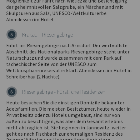
Möglichkeit zur Fahrt nach Wieliczka und Besichtigung
der geheimnisvollen Salzgrube, ein Märchenland mit
Skulpturen aus Salz, UNESCO-Weltkulturerbe.
Abendessen im Hotel.
Krakau - Riesengebirge
5
Fahrt ins Riesengebirge nach Arnsdorf. Der wertvollste
Abschnitt des Nationalparks Riesengebirge steht unter
Naturschutz und wurde zusammen mit dem Park auf
tschechischer Seite von der UNESCO zum
Weltbiosphärenreservat erklärt. Abendessen im Hotel in
Schreiberhau (2 Nächte).
Riesengebirge - Fürstliche Residenzen
6
Heute besuchen Sie die einstigen Domizile bekannter
Adelsfamilien. Die meisten Besitztümer, heute wieder in
Privatbesitz oder zu Hotels umgebaut, sind nur von
außen zu besichtigen, was aber dem Gesamterlebnis
nicht abträglich ist. Sie beginnen in Jannowitz, weiter
geht es nach Fischbach zur ehemaligen Residenz des