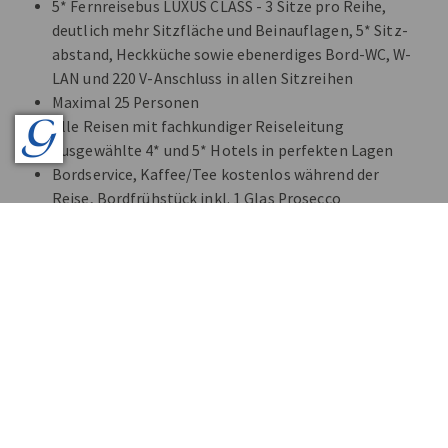
5* Fernreisebus LUXUS CLASS - 3 Sitze pro Reihe,
deutlich mehr Sitzfläche und Beinauflagen, 5* Sitz-
abstand, Heckküche sowie ebenerdiges Bord-WC, W-
LAN und 220 V-Anschluss in allen Sitzreihen
Maximal 25 Personen
Alle Reisen mit fachkundiger Reiseleitung
Ausgewählte 4* und 5* Hotels in perfekten Lagen
Bordservice, Kaffee/Tee kostenlos während der
Reise, Bordfrühstück inkl. 1 Glas Prosecco
Alles inklusive - auch Eintritte, Bettensteuern,
Citytaxes
Audio Guides bei allen Führungen
Reiseprogramme mit Kultur und Kulinarik