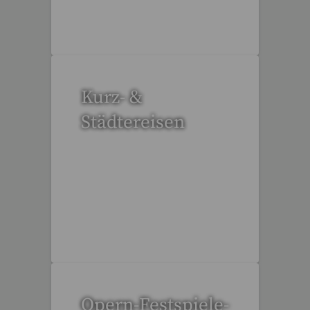
3 Reisen gefunden
Kurz- &
Städtereisen
95 Reisen gefunden
Opern-Festspiele-