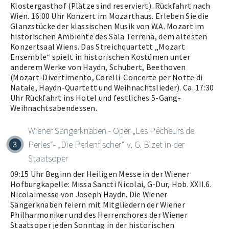
Klostergasthof (Plätze sind reserviert). Rückfahrt nach
Wien. 16:00 Uhr Konzert im Mozarthaus. Erleben Sie die
Glanzstücke der klassischen Musik von W.A. Mozart im
historischen Ambiente des Sala Terrena, dem ältesten
Konzertsaal Wiens. Das Streichquartett „Mozart
Ensemble“ spielt in historischen Kostümen unter
anderem Werke von Haydn, Schubert, Beethoven
(Mozart-Divertimento, Corelli-Concerte per Notte di
Natale, Haydn-Quartett und Weihnachtslieder). Ca. 17:30
Uhr Rückfahrt ins Hotel und festliches 5-Gang-
Weihnachtsabendessen.
Wiener Sängerknaben - Oper „Les Pêcheurs de
Perles“- „Die Perlenfischer“ v. G. Bizet in der
3
Staatsoper
09:15 Uhr Beginn der Heiligen Messe in der Wiener
Hofburgkapelle: Missa Sancti Nicolai, G-Dur, Hob. XXII.6.
Nicolaimesse von Joseph Haydn. Die Wiener
Sängerknaben feiern mit Mitgliedern der Wiener
Philharmoniker und des Herrenchores der Wiener
Staatsoper jeden Sonntag in der historischen