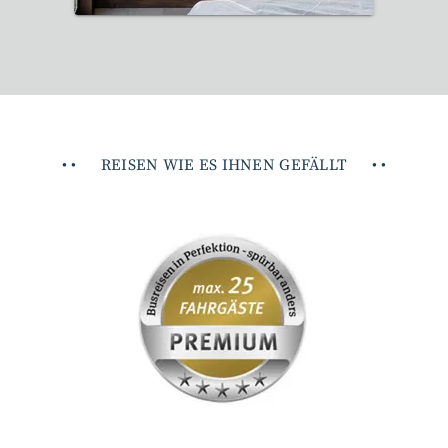
•
•
REISEN WIE ES IHNEN GEFÄLLT
•
•