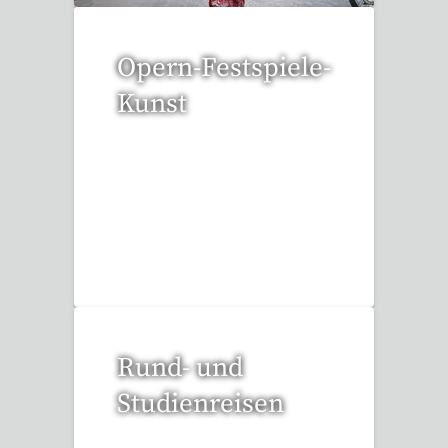
Opern-Festspiele-
Kunst
53 Reisen gefunden
Rund- und
Studienreisen