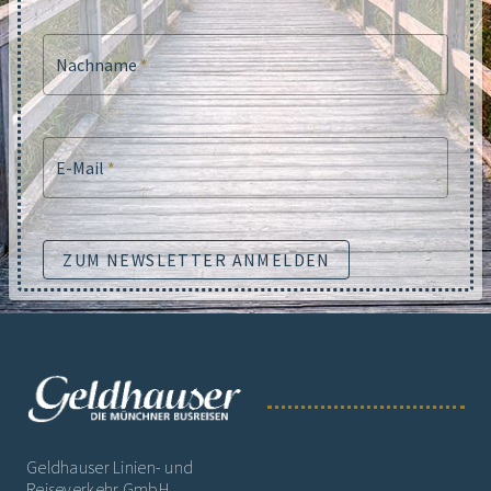
Nachname
*
E-Mail
*
ZUM NEWSLETTER ANMELDEN
Geldhauser Linien- und
Reiseverkehr GmbH