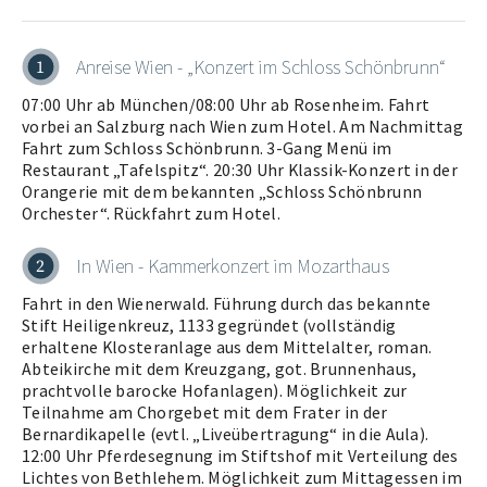
Anreise Wien - „Konzert im Schloss Schönbrunn“
1
07:00 Uhr ab München/08:00 Uhr ab Rosenheim. Fahrt
vorbei an Salzburg nach Wien zum Hotel. Am Nachmittag
Fahrt zum Schloss Schönbrunn. 3-Gang Menü im
Restaurant „Tafelspitz“. 20:30 Uhr Klassik-Konzert in der
Orangerie mit dem bekannten „Schloss Schönbrunn
Orchester“. Rückfahrt zum Hotel.
In Wien - Kammerkonzert im Mozarthaus
2
Fahrt in den Wienerwald. Führung durch das bekannte
Stift Heiligenkreuz, 1133 gegründet (vollständig
erhaltene Klosteranlage aus dem Mittelalter, roman.
Abteikirche mit dem Kreuzgang, got. Brunnenhaus,
prachtvolle barocke Hofanlagen). Möglichkeit zur
Teilnahme am Chorgebet mit dem Frater in der
Bernardikapelle (evtl. „Liveübertragung“ in die Aula).
12:00 Uhr Pferdesegnung im Stiftshof mit Verteilung des
Lichtes von Bethlehem. Möglichkeit zum Mittagessen im