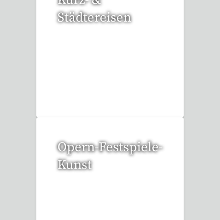
Kurz- &
Städtereisen
94 Reisen gefunden
Opern-Festspiele-
Kunst