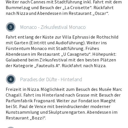
Weiter nach Cannes mit Stadtführung inkl. Fahrt mit dem
Bummelzug und Besuch der „La Croisette“. Rückfahrt
nach Nizza und Abendessen im Restaurant „Oscar“.
Monaco - Zirkusfestival Monaco
3
Fahrt entlang der Küste zur Villa Ephrussi de Rothschild
mit Garten (Eintritt und Audioführung). Weiter ins
Fürstentum Monaco mit Stadtführung. Frühes
Abendessen im Restaurant „U Cavagnetu“. Höhepunkt:
Galaabend beim Zirkusfestival mit den besten Plätzen
der Kategorie „Fauteuils A“. Rückfahrt nach Nizza.
Paradies der Düfte - Hinterland
4
Freizeit in Nizza. Möglichkeit zum Besuch des Musée Marc
Chagall. Fahrt ins Hinterland nach Grasse mit Besuch der
Parfümfabrik Fragonard. Weiter zur Fondation Maeght
bei St. Paul de Vence mit beeindruckender moderner
Kunstsammlung und Skulpturengarten. Abendessen im
Restaurant „Bozzi“.