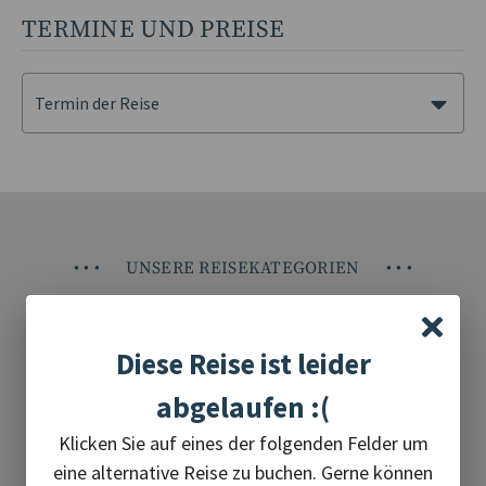
TERMINE UND PREISE
Termin der Reise
•
•
•
UNSERE REISEKATEGORIEN
•
•
•
Diese Reise ist leider
Adventreisen
abgelaufen :(
Klicken Sie auf eines der folgenden Felder um
eine alternative Reise zu buchen. Gerne können