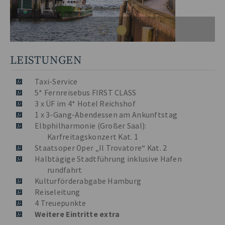
LEISTUNGEN
Taxi-Service
5* Fernreisebus FIRST CLASS
3 x ÜF im 4* Hotel Reichshof
1 x 3-Gang-Abendessen am Ankunftstag
Elbphilharmonie (Großer Saal):
Karfreitagskonzert Kat. 1
Staatsoper Oper „Il Trovatore“ Kat. 2
Halbtägige Stadtführung inklusive Hafen
rundfahrt
Kulturförderabgabe Hamburg
Reiseleitung
4 Treuepunkte
Weitere Eintritte extra