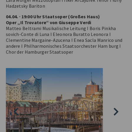
Lara Morger Mezzosopran I Ilker Arcayürek Tenor I Yuriy
Hadzetsky Bariton
04.04. · 19:00 Uhr Staatsoper (Großes Haus)
Oper „Il Trovatore“ von Giuseppe Verdi
Matteo Beltrami Musikalische Leitung I Boris Pinkha
sovich-Conte di Luna I Eleonora Buratto Leonora I
Clementine Margaine-Azucena I Enea Sacla Manrico und
andere I Philharmonisches Staatsorchester Ham burg I
Chor der Hamburger Staatsoper