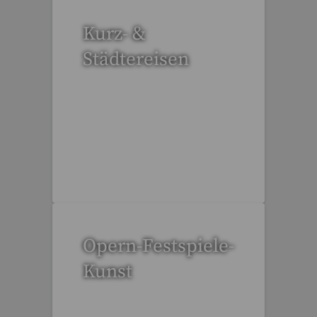
Kurz- &
Städtereisen
94 Reisen gefunden
Opern-Festspiele-
Kunst