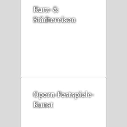
Kurz- &
Städtereisen
94 Reisen gefunden
Opern-Festspiele-
Kunst