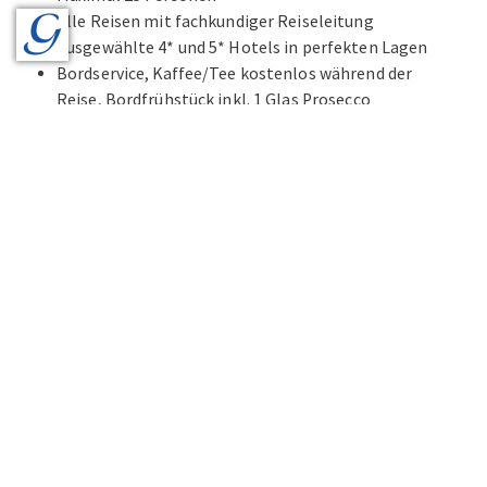
Alle Reisen mit fachkundiger Reiseleitung
Ausgewählte 4* und 5* Hotels in perfekten Lagen
Bordservice, Kaffee/Tee kostenlos während der
Reise, Bordfrühstück inkl. 1 Glas Prosecco
Alles inklusive - auch Eintritte, Bettensteuern,
Citytaxes
Audio Guides bei allen Führungen
Reiseprogramme mit Kultur und Kulinarik