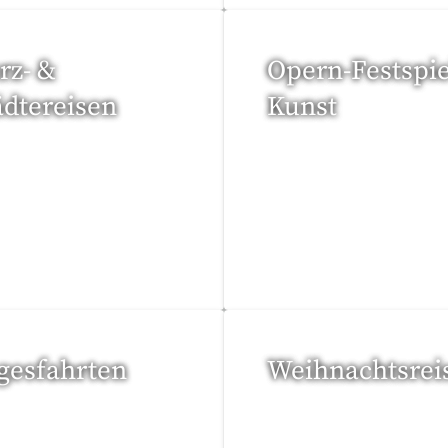
rz- &
Opern-Festspie
ädtereisen
Kunst
Reisen gefunden
52 Reisen gefunden
gesfahrten
Weihnachtsrei