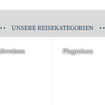
•
•
UNSERE REISEKATEGORIEN
•
•
tivreisen
Flugreisen
eise gefunden
15 Reisen gefunden