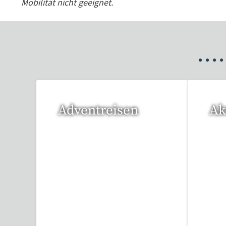
Mobilität nicht geeignet.
•
•
•
•
Adventreisen
Ak
20 Reisen gefunden
1 R