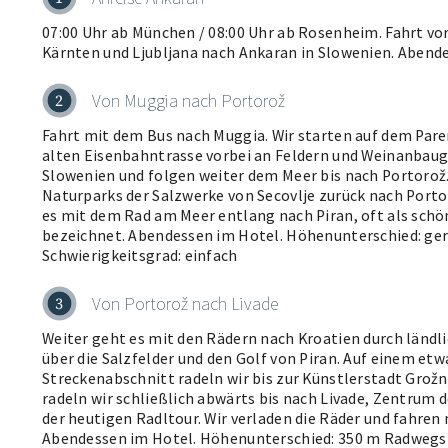
07:00 Uhr ab München / 08:00 Uhr ab Rosenheim. Fahrt vor
Kärnten und Ljubljana nach Ankaran in Slowenien. Abend
Von Muggia nach Portorož
2
Fahrt mit dem Bus nach Muggia. Wir starten auf dem Par
alten Eisenbahntrasse vorbei an Feldern und Weinanbaug
Slowenien und folgen weiter dem Meer bis nach Portorož
Naturparks der Salzwerke von Secovlje zurück nach Porto
es mit dem Rad am Meer entlang nach Piran, oft als sch
bezeichnet. Abendessen im Hotel. Höhenunterschied: ger
Schwierigkeitsgrad: einfach
Von Portorož nach Livade
3
Weiter geht es mit den Rädern nach Kroatien durch ländl
über die Salzfelder und den Golf von Piran. Auf einem et
Streckenabschnitt radeln wir bis zur Künstlerstadt Grožn
radeln wir schließlich abwärts bis nach Livade, Zentrum d
der heutigen Radltour. Wir verladen die Räder und fahren
Abendessen im Hotel. Höhenunterschied: 350 m Radwegst