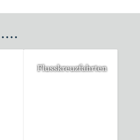
•
•
•
•
Flusskreuzfahrten
6 Reisen gefunden