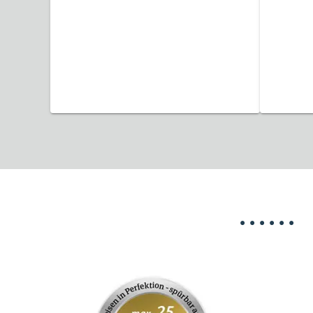
32 Reisen gefunden
35 
•
•
•
•
•
•