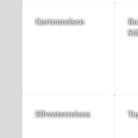
Gartenreisen
Ku
St
3 Reisen gefunden
94 
Silvesterreisen
Ta