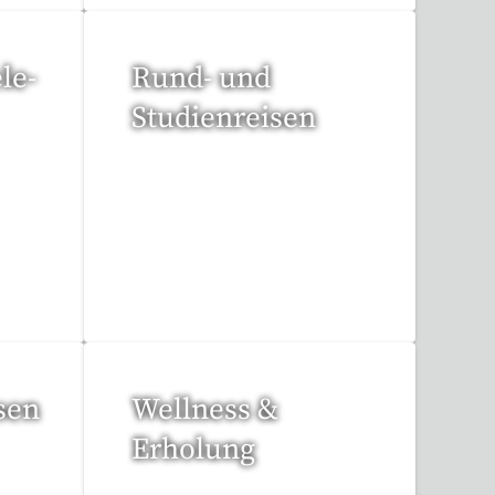
le-
Rund- und
Studienreisen
109 Reisen gefunden
sen
Wellness &
Erholung