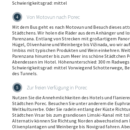
Schwierigkeitsgrad: mittel
Von Motovun nach Porec
4
Mit dem Bus geht es nach Motovun und Besuch dieses attr
Städtchens. Wir holen die Räder aus dem Anhänger und los
Parenzana. Entlang von Strecken mit großartigem Pano
Hügel, Olivenhaine und Weinberge bis Vižinada, wo wir a
Imbiss mit typischen Produkten und Wein einkehren. Weit
Parenzana hinunter bis zum Meer ins schöne Städtchen P
Abendessen im Hotel. Höhenunterschied: 300 m Radwegst
Schwierigkeitsgrad: mittel Vorwiegend Schotterwege, Be
des Tunnels.
Zur freien Verfügung in Porec
5
Nutzen Sie die Annehmlichkeiten des Hotels und flaniere
Städtchen Porec. Besuchen Sie unter anderem die Euphra
Weltkulturerbe. Oder Sie radeln entlang der Küste Richt
Städtchen Vrsar bis zum grandiosen Limski-Kanal mit to
Alternativ können Sie Richtung Norden abwechselnd am 
Olivenplantagen und Weinberge bis Novigrad fahren. Abe