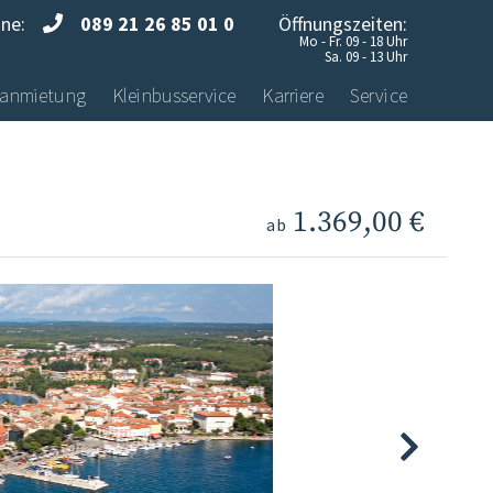
ine:
089 21 26 85 01 0
Öffnungszeiten:
Mo - Fr. 09 - 18 Uhr
Sa. 09 - 13 Uhr
anmietung
Kleinbusservice
Karriere
Service
1.369,00 €
ab