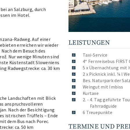
bei an Salzburg, durch
essen im Hotel.
enzana-Radweg. Auf einer
LEISTUNGEN
ebieten erreichen wir wieder
. Nach dem Besuch des
Taxi-Service
rož. Nur wenige Minuten sind
4* Fernreisebus FIRST
önste Küstenstadt Sloweniens
5 x Übernachtung mit 
ing Radwegstrecke: ca. 30 km
2 x Picknick inkl. ¼ l 
Bes. Naturpark der Sal
Weingut mit Imbiss
Kurtaxe
iche Landschaften mit Blick
2. - 4. Tag geführte T
was anspruchsvolleren
Fahrradguide
jan. Nach der Besichtigung
6 Treuepunkte
es istrischen Trüffels – Ende
 mit dem Bus nach Porec.
TERMINE UND PRE
recke: ca. 50 km