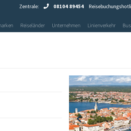
Zentrale:
08104 89454
Reisebuchungshotl
marken
Reiseländer
Unternehmen
Linienverkehr
Bus