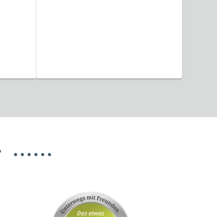
12 Reisen gefunden
T
•
•
•
•
•
•