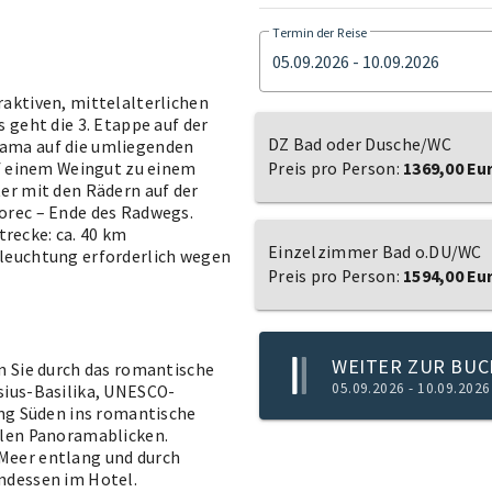
Termin der Reise
05.09.2026 - 10.09.2026
aktiven, mittelalterlichen
 geht die 3. Etappe auf der
DZ Bad oder Dusche/WC
rama auf die umliegenden
uf einem Weingut zu einem
Preis pro Person:
1369,00 Eu
er mit den Rädern auf der
orec – Ende des Radwegs.
recke: ca. 40 km
Einzelzimmer Bad o.DU/WC
leuchtung erforderlich wegen
Preis pro Person:
1594,00 Eu
WEITER ZUR BU
n Sie durch das romantische
05.09.2026 - 10.09.2026
sius-Basilika, UNESCO-
ung Süden ins romantische
llen Panoramablicken.
Meer entlang und durch
ndessen im Hotel.