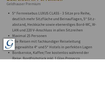
Geldhauser Premium
5* Fernreisebus LUXUS CLASS - 3 Sitze pro Reihe,
deutlich mehr Sitzfläche und Beinauflagen, 5* Sitz-
abstand, Heckküche sowie ebenerdiges Bord-WC, W-
LAN und 220 V-Anschluss in allen Sitzreihen
Maximal 25 Personen
Alle Reisen mit fachkundiger Reiseleitung
Ausgewählte 4* und 5* Hotels in perfekten Lagen
Bordservice, Kaffee/Tee kostenlos während der
Reise, Bordfrühstück inkl. 1 Glas Prosecco
Alles inklusive - auch Eintritte, Bettensteuern,
Citytaxes
Audio Guides bei allen Führungen
Reiseprogramme mit Kultur und Kulinarik