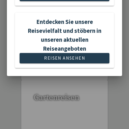
Flusskreuzfahrten
Entdecken Sie unsere
Reisevielfalt und stöbern in
unseren aktuellen
Reiseangeboten
REISEN ANSEHEN
6 Reisen gefunden
Gartenreisen