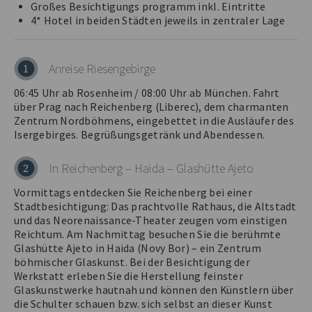
Großes Besichtigungs programm inkl. Eintritte
4* Hotel in beiden Städten jeweils in zentraler Lage
Anreise Riesengebirge
1
06:45 Uhr ab Rosenheim / 08:00 Uhr ab München. Fahrt
über Prag nach Reichenberg (Liberec), dem charmanten
Zentrum Nordböhmens, eingebettet in die Ausläufer des
Isergebirges. Begrüßungsgetränk und Abendessen.
In Reichenberg – Haida – Glashütte Ajeto
2
Vormittags entdecken Sie Reichenberg bei einer
Stadtbesichtigung: Das prachtvolle Rathaus, die Altstadt
und das Neorenaissance-Theater zeugen vom einstigen
Reichtum. Am Nachmittag besuchen Sie die berühmte
Glashütte Ajeto in Haida (Novy Bor) – ein Zentrum
böhmischer Glaskunst. Bei der Besichtigung der
Werkstatt erleben Sie die Herstellung feinster
Glaskunstwerke hautnah und können den Künstlern über
die Schulter schauen bzw. sich selbst an dieser Kunst