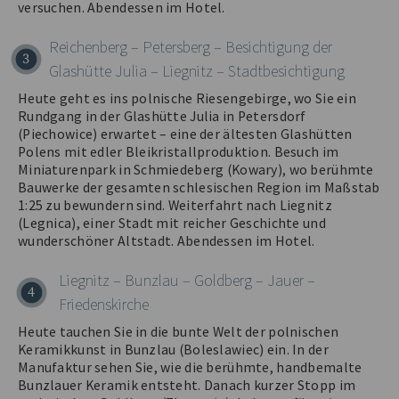
versuchen. Abendessen im Hotel.
Reichenberg – Petersberg – Besichtigung der
3
Glashütte Julia – Liegnitz – Stadtbesichtigung
Heute geht es ins polnische Riesengebirge, wo Sie ein
Rundgang in der Glashütte Julia in Petersdorf
(Piechowice) erwartet – eine der ältesten Glashütten
Polens mit edler Bleikristallproduktion. Besuch im
Miniaturenpark in Schmiedeberg (Kowary), wo berühmte
Bauwerke der gesamten schlesischen Region im Maßstab
1:25 zu bewundern sind. Weiterfahrt nach Liegnitz
(Legnica), einer Stadt mit reicher Geschichte und
wunderschöner Altstadt. Abendessen im Hotel.
Liegnitz – Bunzlau – Goldberg – Jauer –
4
Friedenskirche
Heute tauchen Sie in die bunte Welt der polnischen
Keramikkunst in Bunzlau (Boleslawiec) ein. In der
Manufaktur sehen Sie, wie die berühmte, handbemalte
Bunzlauer Keramik entsteht. Danach kurzer Stopp im