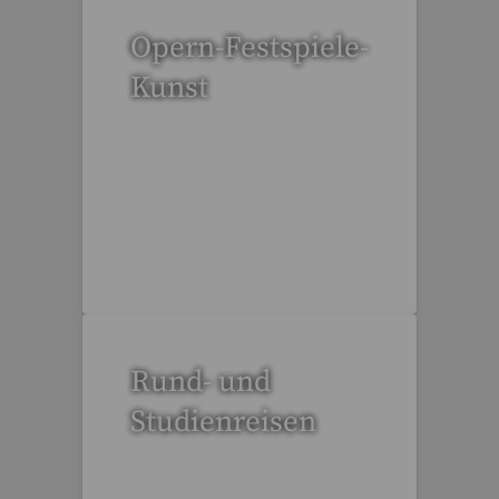
Opern-Festspiele-
Kunst
51 Reisen gefunden
Rund- und
Studienreisen