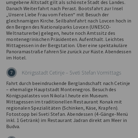
umgebene Altstadt gilt als schönste Stadt des Landes.
Danach Weiterfahrt nach Perast. Bootsfahrt zur Insel
„Unsere Liebe Frau vom Felsen“ mit Besuch der
gleichnamigen Kirche. Seilbahnfahrt nach Lovcen hoch in
den Bergen des Nationalparks Lovcen (UNESCO-
Weltnaturerbe) gelegen, heute noch Amtssitz des
montenegrinischen Präsidenten. Aufenthalt. Leichtes
Mittagessen in der Bergstation. Über eine spektakuläre
Panoramastraße fahren Sie zurück zur Küste. Abendessen
im Hotel.
Königsstadt Cetinje – Sveti Stefan Vormittags
7
Fahrt durch beeindruckende Berglandschaft nach Cetinje
– ehemalige Hauptstadt Montenegros. Besuch des
Königspalastes von Nikola I.heute ein Museum.
Mittagessen im traditionellen Restaurant Konak mit
regionalen Spezialitäten (Schinken, Käse, Krapfen).
Fotostopp bei Sveti Stefan. Abendessen (4-Gänge-Menü
inkl. 1 Getränk) im Restaurant Jadran direkt am Meer in
Budva.