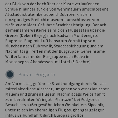
der Blick von der hoch über der Küste verlaufenden
Straße hinunter auf die von Wehrmauern umschlossene
Altstadt ist atemberaubend. Dubrovnik ist ein
einzigartiges Freilichtmuseum – umschlossen von
tiefblauem Meer. Geführte Stadtbesichtigung. Danach
gemeinsame Weiterreise mit den Fluggästen über die
Grenze (Debeli Brijeg) nach Budva in Montenegro.
Flugreise: Flug mit Lufthansa am Vormittag von
München nach Dubrovnik, Stadtbesichtigung und am
Nachmittag Treffen mit der Busgruppe. Gemeinsame
Weiterfahrt mit der Busgruppe nach Budva in
Montenegro. Abendessen im Hotel (5 Nächte).
Budva – Podgorica
4
Am Vormittag geführter Stadtrundgang durch Budva –
mittelalterliche Altstadt, umgeben von venezianischen
Mauern und grünen Hügeln. Nachmittags Weiterfahrt
zum berühmten Weingut „Plantaže“ bei Podgorica.
Besuch des außergewöhnlichen Weinkellers Šipcanik,
unterirdisch im ehemaligen Flugzeughangar gelegen,
inklusive Rundfahrt durch Europas größte