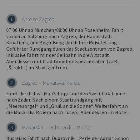
Anreise Zagreb
1
07:00 Uhr ab München/08:00 Uhr ab Rosenheim. Fahrt
vorbei an Salzburg nach Zagreb, der Hauptstadt
Kroatiens, und Begrüßung durch Ihre Reiseleitung.
Geführter Rundgang durch das Stadtzentrum von Zagreb,
inklusive Fahrt mit der Seilbahn in die Altstadt.
Abendessen mit traditionellen Spezialitäten (z.?B.
„Štrukli“) im Stadtzentrum.
Zagreb – Makarska Riviera
2
Fahrt durch das Lika-Gebirge und den Sveti-Lok-Tunnel
nach Zadar. Nach einem Stadtrundgang mit
„Meeresorgel“ und „Gruß an die Sonne“. Weiterfahrt an
die Makarska Riviera nach Tucepi. Abendessen im Hotel.
Makarska – Dubrovnik – Budva
3
Busreise: Fahrt nach Dubrovnik, „Perle der Adria“. Schon