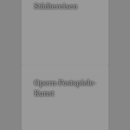
Städtereisen
95 Reisen gefunden
Opern-Festspiele-
Kunst