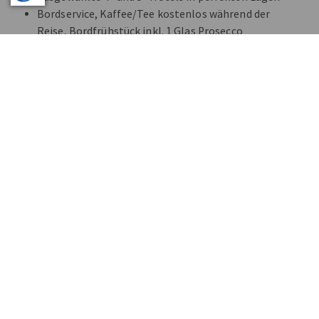
Bordservice, Kaffee/Tee kostenlos während der
Reise, Bordfrühstück inkl. 1 Glas Prosecco
Alles inklusive - auch Eintritte, Bettensteuern,
Citytaxes
Audio Guides bei allen Führungen
Reiseprogramme mit Kultur und Kulinarik