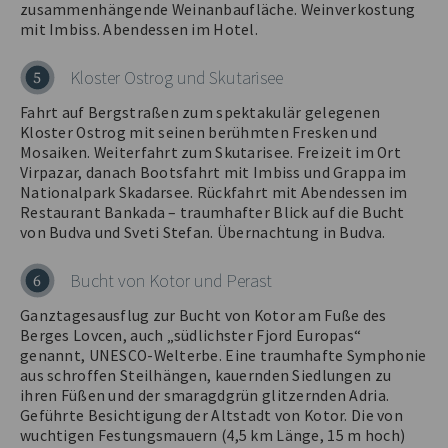
zusammenhängende Weinanbaufläche. Weinverkostung
mit Imbiss. Abendessen im Hotel.
Kloster Ostrog und Skutarisee
5
Fahrt auf Bergstraßen zum spektakulär gelegenen
Kloster Ostrog mit seinen berühmten Fresken und
Mosaiken. Weiterfahrt zum Skutarisee. Freizeit im Ort
Virpazar, danach Bootsfahrt mit Imbiss und Grappa im
Nationalpark Skadarsee. Rückfahrt mit Abendessen im
Restaurant Bankada – traumhafter Blick auf die Bucht
von Budva und Sveti Stefan. Übernachtung in Budva.
Bucht von Kotor und Perast
6
Ganztagesausflug zur Bucht von Kotor am Fuße des
Berges Lovcen, auch „südlichster Fjord Europas“
genannt, UNESCO-Welterbe. Eine traumhafte Symphonie
aus schroffen Steilhängen, kauernden Siedlungen zu
ihren Füßen und der smaragdgrün glitzernden Adria.
Geführte Besichtigung der Altstadt von Kotor. Die von
wuchtigen Festungsmauern (4,5 km Länge, 15 m hoch)