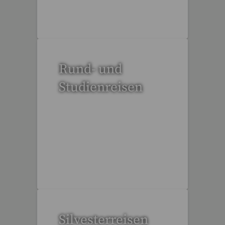
53 Reisen gefunden
Rund- und
Studienreisen
112 Reisen gefunden
Silvesterreisen