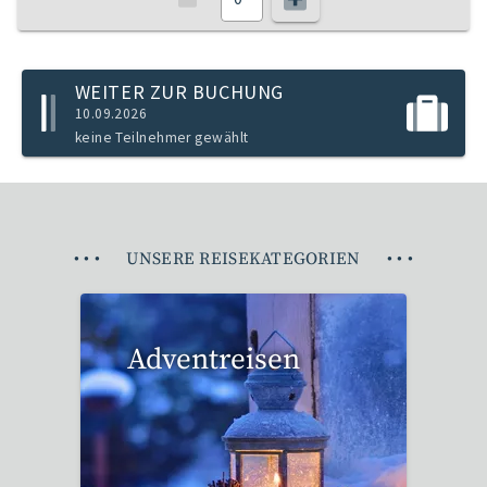
WEITER ZUR BUCHUNG
10.09.2026
keine Teilnehmer gewählt
•
•
•
UNSERE REISEKATEGORIEN
•
•
•
Adventreisen