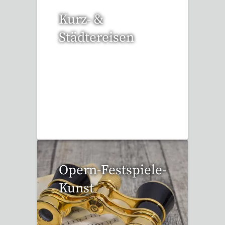
Kurz- &
Städtereisen
95 Reisen gefunden
Opern-Festspiele-
Kunst