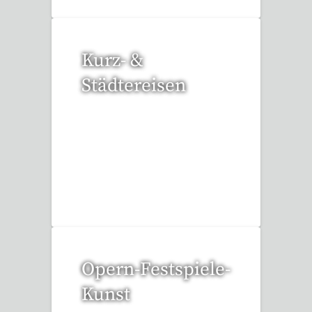
Kurz- &
Städtereisen
94 Reisen gefunden
Opern-Festspiele-
Kunst