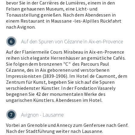
bevor Sie in der Carrières de Lumières, einem in den
Felsen gehauenen Museum, eine Licht- und
Tonausstellung genießen. Nach dem Abendessen in
einem Restaurant in Maussane -les-Alpilles Rückfahrt
nach Avignon.
Auf den Spuren von Cézanne in Aix-en-Provence
6
Auf der Flaniermeile Cours Mirabeau in Aix-en-Provence
reihen sich elegante Herrenhäuser an gemütliche Cafés.
Sie folgen dem bronzenen "C" des Parcours Paul
Cézanne, des in Aix geborenen und verstorbenen
Impressionisten (1839-1906). Im Hotel de Caumont, dem
Zentrum für Kunst, begeben Sie sich auf die Spuren
verschiedenster Künstler. In der Fondation Vasarely
begegnen Sie 42 der monumentalen Werke des
ungarischen Künstlers. Abendessen im Hotel.
Avignon - Lausanne
7
Vorbei an Grenoble und Annecy zum Genfersee nach Genf.
Nach der Stadtführung weiter nach Lausanne.