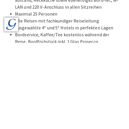
abstand, Heckküche sowie ebenerdiges Bord-WC, W-
LAN und 220 V-Anschluss in allen Sitzreihen
Maximal 25 Personen
Alle Reisen mit fachkundiger Reiseleitung
Ausgewählte 4* und 5* Hotels in perfekten Lagen
Bordservice, Kaffee/Tee kostenlos während der
Reise, Bordfrühstück inkl. 1 Glas Prosecco
Alles inklusive - auch Eintritte, Bettensteuern,
Citytaxes
Audio Guides bei allen Führungen
Reiseprogramme mit Kultur und Kulinarik