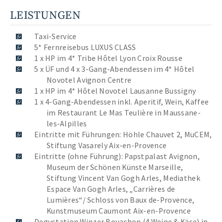
LEISTUNGEN
Taxi-Service
5* Fernreisebus LUXUS CLASS
1 x HP im 4* Tribe Hôtel Lyon Croix Rousse
5 x ÜF und 4 x 3-Gang-Abendessen im 4* Hôtel
Novotel Avignon Centre
1 x HP im 4* Hôtel Novotel Lausanne Bussigny
1 x 4-Gang-Abendessen inkl. Aperitif, Wein, Kaffee
im Restaurant Le Mas Teulière in Maussane-
les-Alpilles
Eintritte mit Führungen: Höhle Chauvet 2, MuCEM,
Stiftung Vasarely Aix-en-Provence
Eintritte (ohne Führung): Papstpalast Avignon,
Museum der Schönen Künste Marseille,
Stiftung Vincent Van Gogh Arles, Mediathek
Espace Van Gogh Arles, „Carrières de
Lumières“/ Schloss von Baux de-Provence,
Kunstmuseum Caumont Aix-en-Provence
Degustation Winzer Bouachon (4 Weine & Käse) in