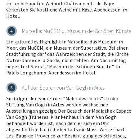
Jh. Im bekannten Weinort Châteauneuf - du-Pape
verkosten Sie köstliche Weine mit Käse. Abendessen im
Hotel.
Marseille: MuCEM u. Museum der Schönen Künste
4
Ein kulturelles Highlight in Marseille: das Museum im
Meer, das MuCEM, ein Museum der Superlative. Bei einer
Stadtführung darf das Wahrzeichen der Stadt, die Kirche
Notre-Dame de la Garde, nicht fehlen. Am Nachmittag
begeistert Sie das "Museum der Schönen Künste" im
Palais Longchamp. Abendessen im Hotel.
Auf den Spuren von Van Gogh in Arles
5
Sie folgen den Spuren der "Maler des Lichts" : In der
Stiftung Van Gogh in Arles werden wechselnde
Ausstellungen gezeigt. Der Besuch der Mediathek Espace
Van Gogh (früheres Krankenhaus in dem Van Gogh
behandelt worden ist, nach dem er sich ein Ohr
abgeschnitten hat) ist ebenfalls ein Muss. Weiter nach
Les-Baux-de-Provence zur Besichtigung des Schlosses,