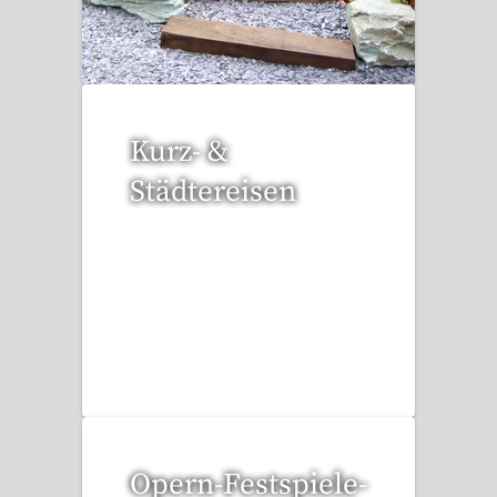
3 Reisen gefunden
Kurz- &
Städtereisen
94 Reisen gefunden
Opern-Festspiele-