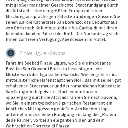
mit großer maritimer Geschichte. Stadtrundgang durch
die Altstadt - eine der größten Europa mit einer
Mischung aus prächtigen Palästen und engen Gassen. Sie
sehen u.a. die Kathedrale San Lorenzo, das Geburtshaus
von Christoph Kolumbus und die Via Garibaldi mit ihren
beeindruckenden Palazzi dei Rolli. Der Nachmittag steht
Ihnen zur freien Verfügung. Abendessen im Hotel.
Finale Ligure - Savona
3
Fahrt ins Seebad Finale Ligure, wo Sie die imposante
Basilika San Giovanni Battista besichtigen - ein
Meisterwerk des ligurischen Barocks. Weiter geht es ins
mittelalterliche Hafenstädtchen Noli, das mit seiner gut
erhaltenen Stadtmauer und der romanischen Kathedrale
San Paragorio begeistert. Nach einem kurzen
Spaziergang durch die Altstadt fahren Sie nach Savona,
wo Sie in einem typischen ligurischen Restaurant ein
köstliches Mittagessen genießen. Am Nachmittag
unternehmen Sie einen Rundgang entlang der „Riviera
delle Palme“, vorbei an eleganten Villen und dem
Wahrzeichen Torretta di Piazza