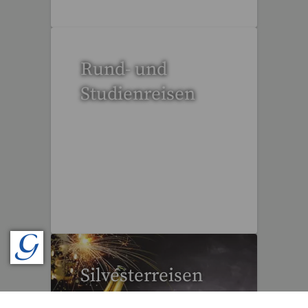
Rund- und
Studienreisen
109 Reisen gefunden
Silvesterreisen