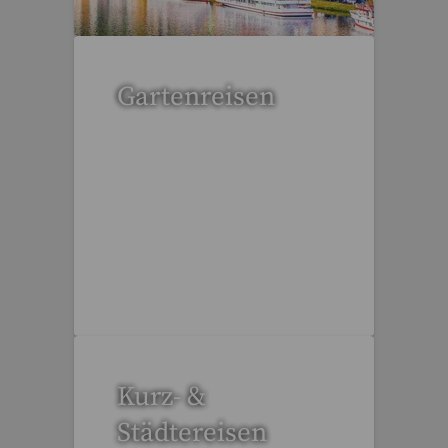
Gartenreisen
3 Reisen gefunden
Kurz- &
Städtereisen