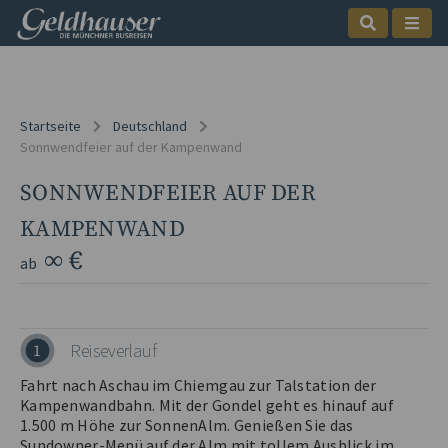
Startseite
Deutschland
Sonnwendfeier auf der Kampenwand
SONNWENDFEIER AUF DER
KAMPENWAND
∞ €
ab
Reiseverlauf
1
Fahrt nach Aschau im Chiemgau zur Talstation der
Kampenwandbahn. Mit der Gondel geht es hinauf auf
1.500 m Höhe zur SonnenAlm. Genießen Sie das
Sundowner-Menü auf der Alm mit tollem Ausblick im