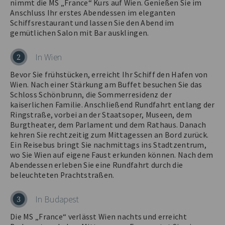
nimmt die MS „France“ Kurs auf Wien. Genießen Sie im
Anschluss Ihr erstes Abendessen im eleganten
Schiffsrestaurant und lassen Sie den Abend im
gemütlichen Salon mit Bar ausklingen.
In Wien
2
Bevor Sie frühstücken, erreicht Ihr Schiff den Hafen von
Wien. Nach einer Stärkung am Buffet besuchen Sie das
Schloss Schönbrunn, die Sommerresidenz der
kaiserlichen Familie. Anschließend Rundfahrt entlang der
Ringstraße, vorbei an der Staatsoper, Museen, dem
Burgtheater, dem Parlament und dem Rathaus. Danach
kehren Sie rechtzeitig zum Mittagessen an Bord zurück.
Ein Reisebus bringt Sie nachmittags ins Stadtzentrum,
wo Sie Wien auf eigene Faust erkunden können. Nach dem
Abendessen erleben Sie eine Rundfahrt durch die
beleuchteten Prachtstraßen.
In Budapest
3
Die MS „France“ verlässt Wien nachts und erreicht