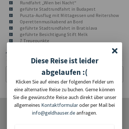
Rundfahrt „Wien bei Nacht“
geführte Stadtrundfahrt in Budapest
Puszta-Ausflug mit Mittagessen und Reitershow
Operettenmusikabend an Bord
geführte Stadtrundfahrt in Bratislava
geführte Besichtigung Stift Melk
7 Treuepunkte
TERMINE UND PREISE
Diese Reise ist leider
abgelaufen :(
Termin der Reise
Klicken Sie auf eines der folgenden Felder um
eine alternative Reise zu buchen. Gerne können
Sie die gewünschte Reise auch direkt über unser
allgemeines
Kontaktformular
oder per Mail bei
info@geldhauser.de
anfragen.
•
•
•
UNSERE REISEKATEGORIEN
•
•
•