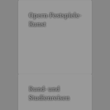
Opern-Festspiele-
Kunst
51 Reisen gefunden
Rund- und
Studienreisen