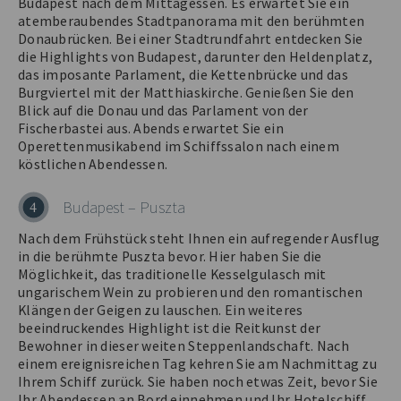
Budapest nach dem Mittagessen. Es erwartet Sie ein
atemberaubendes Stadtpanorama mit den berühmten
Donaubrücken. Bei einer Stadtrundfahrt entdecken Sie
die Highlights von Budapest, darunter den Heldenplatz,
das imposante Parlament, die Kettenbrücke und das
Burgviertel mit der Matthiaskirche. Genießen Sie den
Blick auf die Donau und das Parlament von der
Fischerbastei aus. Abends erwartet Sie ein
Operettenmusikabend im Schiffssalon nach einem
köstlichen Abendessen.
Budapest – Puszta
4
Nach dem Frühstück steht Ihnen ein aufregender Ausflug
in die berühmte Puszta bevor. Hier haben Sie die
Möglichkeit, das traditionelle Kesselgulasch mit
ungarischem Wein zu probieren und den romantischen
Klängen der Geigen zu lauschen. Ein weiteres
beeindruckendes Highlight ist die Reitkunst der
Bewohner in dieser weiten Steppenlandschaft. Nach
einem ereignisreichen Tag kehren Sie am Nachmittag zu
Ihrem Schiff zurück. Sie haben noch etwas Zeit, bevor Sie
Ihr Abendessen an Bord einnehmen und Ihr Hotelschiff