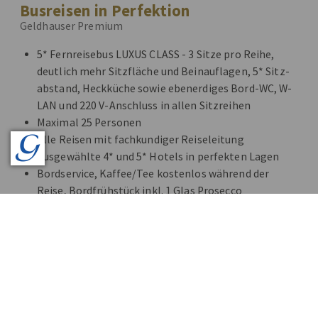
Busreisen in Perfektion
Geldhauser Premium
5* Fernreisebus LUXUS CLASS - 3 Sitze pro Reihe,
deutlich mehr Sitzfläche und Beinauflagen, 5* Sitz-
abstand, Heckküche sowie ebenerdiges Bord-WC, W-
LAN und 220 V-Anschluss in allen Sitzreihen
Maximal 25 Personen
Alle Reisen mit fachkundiger Reiseleitung
Ausgewählte 4* und 5* Hotels in perfekten Lagen
Bordservice, Kaffee/Tee kostenlos während der
Reise, Bordfrühstück inkl. 1 Glas Prosecco
Alles inklusive - auch Eintritte, Bettensteuern,
Citytaxes
Audio Guides bei allen Führungen
Reiseprogramme mit Kultur und Kulinarik