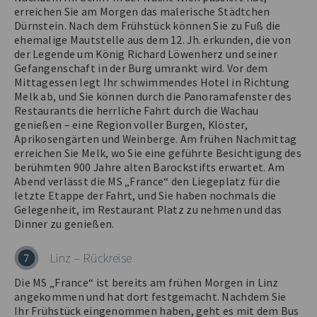
erreichen Sie am Morgen das malerische Städtchen
Dürnstein. Nach dem Frühstück können Sie zu Fuß die
ehemalige Mautstelle aus dem 12. Jh. erkunden, die von
der Legende um König Richard Löwenherz und seiner
Gefangenschaft in der Burg umrankt wird. Vor dem
Mittagessen legt Ihr schwimmendes Hotel in Richtung
Melk ab, und Sie können durch die Panoramafenster des
Restaurants die herrliche Fahrt durch die Wachau
genießen – eine Region voller Burgen, Klöster,
Aprikosengärten und Weinberge. Am frühen Nachmittag
erreichen Sie Melk, wo Sie eine geführte Besichtigung des
berühmten 900 Jahre alten Barockstifts erwartet. Am
Abend verlässt die MS „France“ den Liegeplatz für die
letzte Etappe der Fahrt, und Sie haben nochmals die
Gelegenheit, im Restaurant Platz zu nehmen und das
Dinner zu genießen.
Linz – Rückreise
7
Die MS „France“ ist bereits am frühen Morgen in Linz
angekommen und hat dort festgemacht. Nachdem Sie
Ihr Frühstück eingenommen haben, geht es mit dem Bus