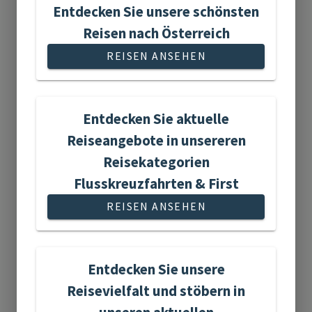
Entdecken Sie unsere schönsten
Reisen nach Österreich
Adventreisen
REISEN ANSEHEN
Entdecken Sie aktuelle
Reiseangebote in unsereren
20 Reisen gefunden
Reisekategorien
Flusskreuzfahrten & First
REISEN ANSEHEN
Aktivreisen
Entdecken Sie unsere
Reisevielfalt und stöbern in