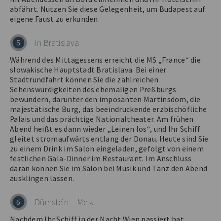
abfährt. Nutzen Sie diese Gelegenheit, um Budapest auf
eigene Faust zu erkunden.
In Bratislava
5
Während des Mittagessens erreicht die MS „France“ die
slowakische Hauptstadt Bratislava. Bei einer
Stadtrundfahrt können Sie die zahlreichen
Sehenswürdigkeiten des ehemaligen Preßburgs
bewundern, darunter den imposanten Martinsdom, die
majestätische Burg, das beeindruckende erzbischöfliche
Palais und das prächtige Nationaltheater. Am frühen
Abend heißt es dann wieder „Leinen los“, und Ihr Schiff
gleitet stromaufwärts entlang der Donau. Heute sind Sie
zu einem Drink im Salon eingeladen, gefolgt von einem
festlichen Gala-Dinner im Restaurant. Im Anschluss
daran können Sie im Salon bei Musik und Tanz den Abend
ausklingen lassen.
Dürnstein – Melk
6
Nachdem Ihr Schiff in der Nacht Wien passiert hat,