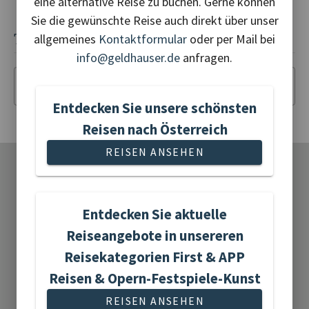
eine alternative Reise zu buchen. Gerne können
Reiseleitung: Ernst Weidl
Sie die gewünschte Reise auch direkt über unser
TERMINE UND PREISE
allgemeines
Kontaktformular
oder per Mail bei
info@geldhauser.de
anfragen.
Termin der Reise
Entdecken Sie unsere schönsten
Reisen nach Österreich
REISEN ANSEHEN
•
•
•
UNSERE REISEKATEGORIEN
•
•
•
Entdecken Sie aktuelle
Reiseangebote in unsereren
Adventreisen
Reisekategorien First & APP
Reisen & Opern-Festspiele-Kunst
REISEN ANSEHEN