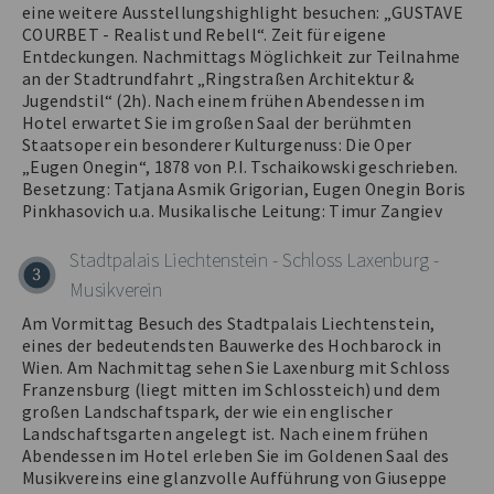
eine weitere Ausstellungshighlight besuchen: „GUSTAVE
COURBET - Realist und Rebell“. Zeit für eigene
Entdeckungen. Nachmittags Möglichkeit zur Teilnahme
an der Stadtrundfahrt „Ringstraßen Architektur &
Jugendstil“ (2h). Nach einem frühen Abendessen im
Hotel erwartet Sie im großen Saal der berühmten
Staatsoper ein besonderer Kulturgenuss: Die Oper
„Eugen Onegin“, 1878 von P.I. Tschaikowski geschrieben.
Besetzung: Tatjana Asmik Grigorian, Eugen Onegin Boris
Pinkhasovich u.a. Musikalische Leitung: Timur Zangiev
Stadtpalais Liechtenstein - Schloss Laxenburg -
3
Musikverein
Am Vormittag Besuch des Stadtpalais Liechtenstein,
eines der bedeutendsten Bauwerke des Hochbarock in
Wien. Am Nachmittag sehen Sie Laxenburg mit Schloss
Franzensburg (liegt mitten im Schlossteich) und dem
großen Landschaftspark, der wie ein englischer
Landschaftsgarten angelegt ist. Nach einem frühen
Abendessen im Hotel erleben Sie im Goldenen Saal des
Musikvereins eine glanzvolle Aufführung von Giuseppe