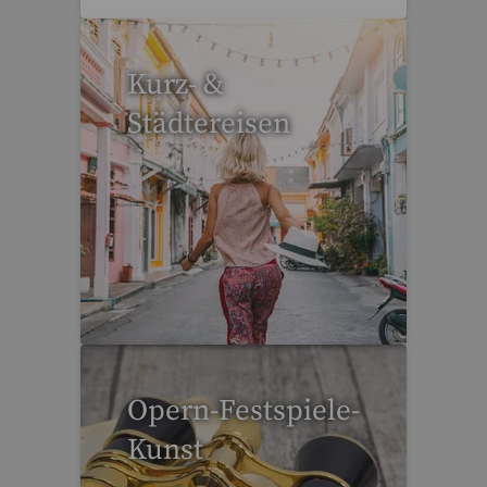
Kurz- &
Städtereisen
95 Reisen gefunden
Opern-Festspiele-
Kunst