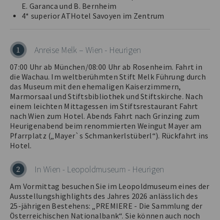
E. Garanca und B. Bernheim
4* superior ATHotel Savoyen im Zentrum
Anreise Melk – Wien - Heurigen
1
07:00 Uhr ab München/08:00 Uhr ab Rosenheim. Fahrt in
die Wachau. Im weltberühmten Stift Melk Führung durch
das Museum mit den ehemaligen Kaiserzimmern,
Marmorsaal und Stiftsbibliothek und Stiftskirche. Nach
einem leichten Mittagessen im Stiftsrestaurant Fahrt
nach Wien zum Hotel. Abends Fahrt nach Grinzing zum
Heurigenabend beim renommierten Weingut Mayer am
Pfarrplatz („Mayer`s Schmankerlstüberl“). Rückfahrt ins
Hotel.
In Wien - Leopoldmuseum - Heurigen
2
Am Vormittag besuchen Sie im Leopoldmuseum eines der
Ausstellungshighlights des Jahres 2026 anlässlich des
25-jährigen Bestehens: „PREMIERE - Die Sammlung der
Österreichischen Nationalbank“. Sie können auch noch