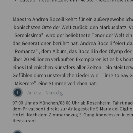
Maestro Andrea Bocelli kehrt für ein außergewöhnlich
ikonischsten Orte der Welt zurück: den Markusplatz. V
"Serenissima" wird der beliebteste Tenor der Welt ein
das Generationen berührt hat. Andrea Bocelli feiert d
"Romanza" , dem Album, das Bocelli in den Olymp der 
über 20 Millionen verkauften Exemplaren ist es bis he
eines italienischen Künstlers aller Zeiten - ein Meister
Gefühlen durch unsterbliche Lieder wie "Time to Say G
Anreise - Venedig
1
07:00 Uhr ab München/08:00 Uhr ab Rosenheim. Fahrt nac
dem Privatboot direkt zur Anlegestelle S.Maria del Gigli
Hotel. Nach dem Zimmerbezug 3-Gang Abendessen in ei
Restaurant.