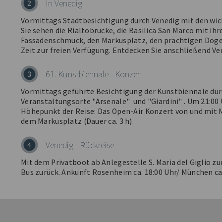
In Venedig
2
Vormittags Stadtbesichtigung durch Venedig mit den wi
Sie sehen die Rialtobrücke, die Basilica San Marco mit i
Fassadenschmuck, den Markusplatz, den prächtigen Dogen
Zeit zur freien Verfügung. Entdecken Sie anschließend Ve
61. Kunstbiennale - Konzert
3
Vormittags geführte Besichtigung der Kunstbiennale dur
Veranstaltungsorte "Arsenale" und "Giardini" . Um 21:00 
Höhepunkt der Reise: Das Open-Air Konzert von und mit M
dem Markusplatz (Dauer ca. 3 h).
Venedig - Rückreise
4
Mit dem Privatboot ab Anlegestelle S. Maria del Giglio 
Bus zurück. Ankunft Rosenheim ca. 18:00 Uhr/ München ca