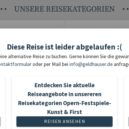
•
•
UNSERE REISEKATEGORIEN
•
•
tivreisen
Flugreisen
Diese Reise ist leider abgelaufen :(
eine alternative Reise zu buchen. Gerne können Sie die gewü
ntaktformular
oder per Mail bei
info@geldhauser.de
anfrag
Entdecken Sie aktuelle
eise gefunden
15 Reisen gefunden
Reiseangebote in unsereren
Reisekategorien Opern-Festspiele-
Kunst & First
REISEN ANSEHEN
rz- &
Opern-Festspie