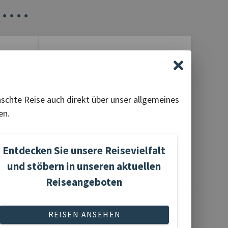
•
•
•
•
Flusskreuzfahrten
nschte Reise auch direkt über unser allgemeines
en.
Entdecken Sie unsere Reisevielfalt
6 Reisen gefunden
und stöbern in unseren aktuellen
Reiseangeboten
REISEN ANSEHEN
le-
Rund- und