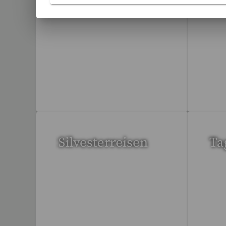
St
3 Reisen gefunden
95 
Silvesterreisen
Ta