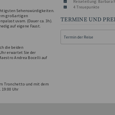
Reiseleitung: Barbara
4 Treuepunkte
chtigsten Sehenswürdigkeiten.
hrem großartigen
TERMINE UND PRE
palast uvam. (Dauer ca. 3h).
nedig auf eigene Faust.
Termin der Reise
ch die beiden
Uhr erwartet Sie der
aestro Andrea Bocelli auf
zum Tronchetto und mit dem
. 19:00 Uhr