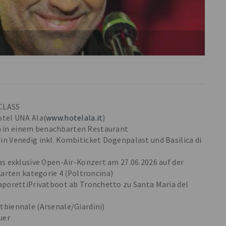
 CLASS
otel UNA Ala(
www.hotelala.it
)
 in einem benachbarten Restaurant
 in Venedig inkl. Kombiticket Dogenpalast und Basilica di
das exklusive Open-Air-Konzert am 27.06.2026 auf der
arten kategorie 4 (Poltroncina)
 VaporettiPrivatboot ab Tronchetto zu Santa Maria del
stbiennale (Arsenale/Giardini)
uer