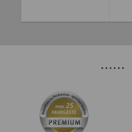
32 Reisen gefunden
36 
•
•
•
•
•
•