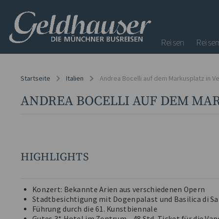
Reisen
Reise
Startseite
Italien
Andrea Bocelli auf dem Markusplatz in V
ANDREA BOCELLI AUF DEM MAR
HIGHLIGHTS
Konzert: Bekannte Arien aus verschiedenen Opern
Stadtbesichtigung mit Dogenpalast und Basilica di S
Führung durch die 61. Kunstbiennale
Gutes 3* Hotel im Zentrum - 48 Std. Ticket für die Vap