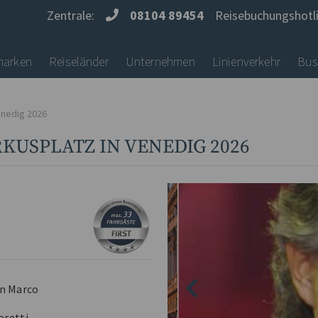
Zentrale:
08104 89454
Reisebuchungshotl
marken
Reiseländer
Unternehmen
Linienverkehr
Bus
enedig 2026
KUSPLATZ IN VENEDIG 2026
an Marco
oretti