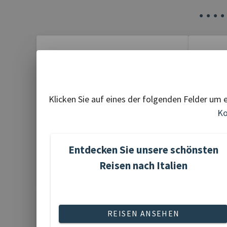
•
•
•
•
Adventreisen
Ak
Klicken Sie auf eines der folgenden Felder um 
Ko
Entdecken Sie unsere schönsten
20 Reisen gefunden
1 R
Reisen nach Italien
REISEN ANSEHEN
Gartenreisen
Ku