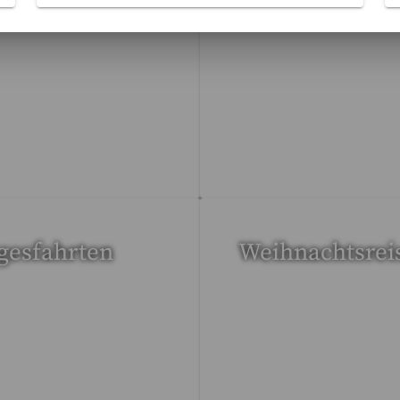
ädtereisen
Kunst
Reisen gefunden
53 Reisen gefunden
gesfahrten
Weihnachtsrei