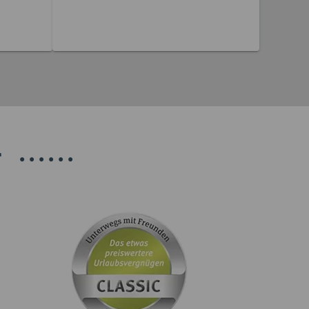
12 Reisen gefunden
T
•
•
•
•
•
•