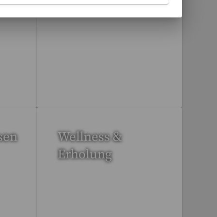
Studienreisen
112 Reisen gefunden
sen
Wellness &
Erholung