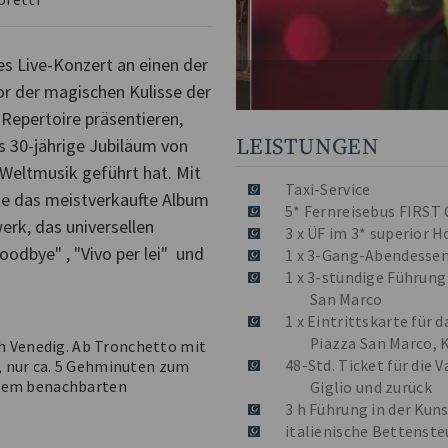
es Live-Konzert an einen der
or der magischen Kulisse der
 Repertoire präsentieren,
LEISTUNGEN
as 30-jährige Jubiläum von
Weltmusik geführt hat. Mit
Taxi-Service
ute das meistverkaufte Album
5* Fernreisebus FIRST
werk, das universellen
3 x ÜF im 3* superior H
oodbye" , "Vivo per lei" und
1 x 3-Gang-Abendessen
1 x 3-stündige Führung
San Marco
1 x Eintrittskarte für 
Piazza San Marco, K
h Venedig. Ab Tronchetto mit
48-Std. Ticket für die
o, nur ca. 5 Gehminuten zum
nem benachbarten
Giglio und zurück
3 h Führung in der Kun
italienische Bettenste