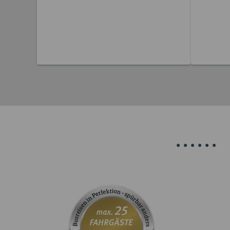
32 Reisen gefunden
36 
•
•
•
•
•
•