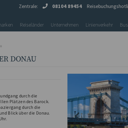
Zentrale:
08104 89454
Reisebuchungshotl
marken
Reiseländer
Unternehmen
Linienverkehr
Bus
au
DER DONAU
 Rundgang durch die
llen Plätzen des Barock.
paziergang durch die
nd Blick über die Donau.
Uhr.