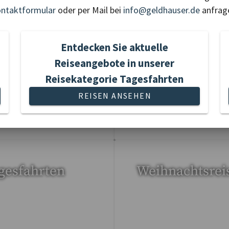
ntaktformular
oder per Mail bei
info@geldhauser.de
anfrag
rz- &
Opern-Festspie
ädtereisen
Kunst
Entdecken Sie aktuelle
Reiseangebote in unserer
Reisekategorie Tagesfahrten
REISEN ANSEHEN
Reisen gefunden
53 Reisen gefunden
gesfahrten
Weihnachtsrei