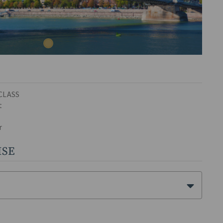
 CLASS
t
r
ISE