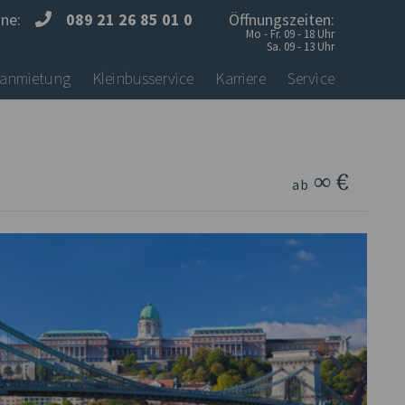
ine:
089 21 26 85 01 0
Öffnungszeiten:
Mo - Fr. 09 - 18 Uhr
Sa. 09 - 13 Uhr
anmietung
Kleinbusservice
Karriere
Service
∞ €
ab