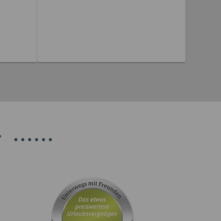
12 Reisen gefunden
T
•
•
•
•
•
•