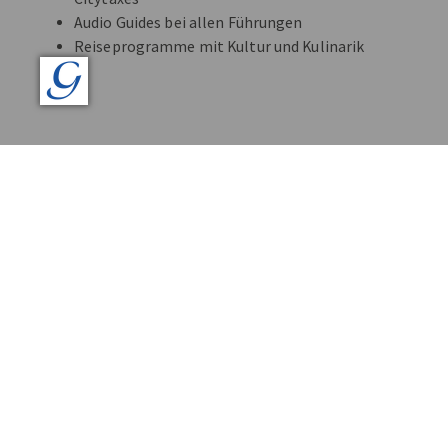
Audio Guides bei allen Führungen
Reiseprogramme mit Kultur und Kulinarik
•
•
•
Durch Umstieg von Papier auf Digi
APP STORE
Einfach das Icon kli
dem Handy scannen 
Informationen erhal