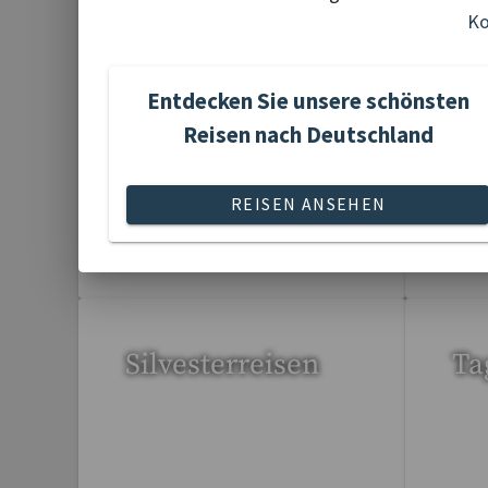
Ko
Gartenreisen
Ku
St
Entdecken Sie unsere schönsten
Reisen nach Deutschland
REISEN ANSEHEN
3 Reisen gefunden
95 
Silvesterreisen
Ta