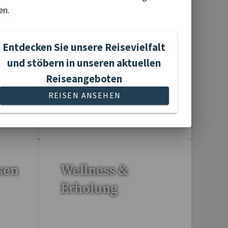
en.
le-
Rund- und
Studienreisen
Entdecken Sie unsere Reisevielfalt
und stöbern in unseren aktuellen
Reiseangeboten
REISEN ANSEHEN
113 Reisen gefunden
sen
Wellness &
Erholung