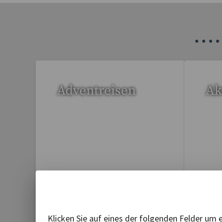
•
•
•
•
Adventreisen
Ak
20 Reisen gefunden
1 R
Klicken Sie auf eines der folgenden Felder um 