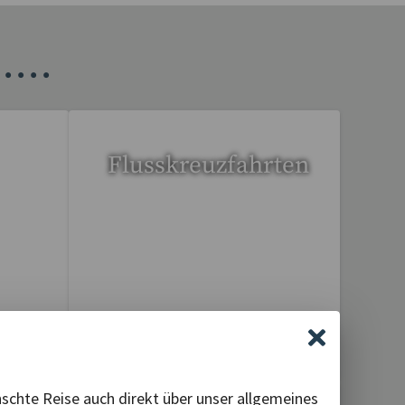
•
•
•
•
Flusskreuzfahrten
6 Reisen gefunden
nschte Reise auch direkt über unser allgemeines