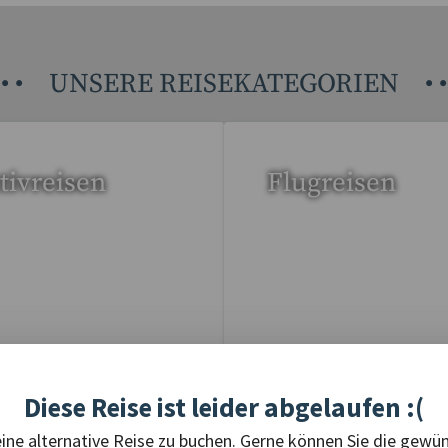
•
•
UNSERE REISEKATEGORIEN
•
•
tivreisen
Flugreisen
eise gefunden
15 Reisen gefunden
Diese Reise ist leider abgelaufen :(
eine alternative Reise zu buchen. Gerne können Sie die gewü