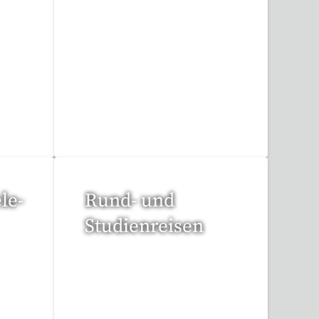
6 Reisen gefunden
le-
Rund- und
Studienreisen