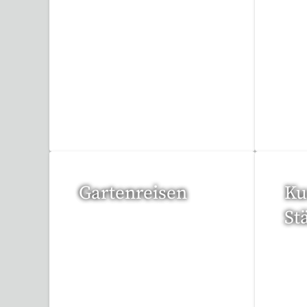
20 Reisen gefunden
1 R
Gartenreisen
Ku
St