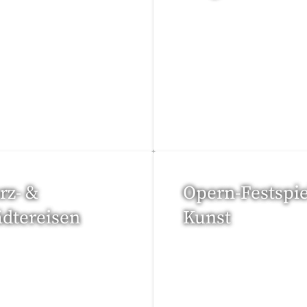
eise gefunden
15 Reisen gefunden
rz- &
Opern-Festspie
ädtereisen
Kunst