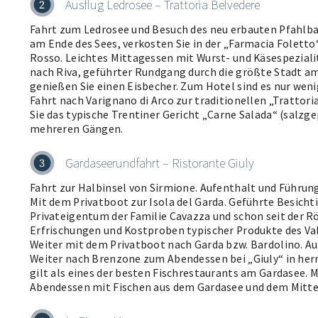
Ausflug Ledrosee – Trattoria Belvedere
2
Fahrt zum Ledrosee und Besuch des neu erbauten Pfahlba
am Ende des Sees, verkosten Sie in der „Farmacia Foletto“
Rosso. Leichtes Mittagessen mit Wurst- und Käsespezialit
nach Riva, geführter Rundgang durch die größte Stadt am 
genießen Sie einen Eisbecher. Zum Hotel sind es nur wen
Fahrt nach Varignano di Arco zur traditionellen „Trattori
Sie das typische Trentiner Gericht „Carne Salada“ (salzge
mehreren Gängen.
Gardaseerundfahrt – Ristorante Giuly
3
Fahrt zur Halbinsel von Sirmione. Aufenthalt und Führung 
Mit dem Privatboot zur Isola del Garda. Geführte Besicht
Privateigentum der Familie Cavazza und schon seit der 
Erfrischungen und Kostproben typischer Produkte des Valt
Weiter mit dem Privatboot nach Garda bzw. Bardolino. A
Weiter nach Brenzone zum Abendessen bei „Giuly“ in herrl
gilt als eines der besten Fischrestaurants am Gardasee. 
Abendessen mit Fischen aus dem Gardasee und dem Mitte