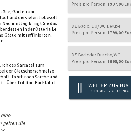
Preis pro Person:
1997,00 Eu
n See, Gärten und
adt und die vielen liebevoll
n Nachmittag bringt Sie das
DZ Bad o. DU/WC Deluxe
Abendessen in der Osteria Le
Preis pro Person:
1799,00 Eu
e Gäste mit raffinierten,
r.
DZ Bad oder Dusche/WC
Preis pro Person:
1699,00 Eu
urch das Sarcatal zum
bei der Gletscherschmelze
haft. Fahrt nach Sarche und
ti. Über Toblino Rückfahrt.
WEITER ZUR BU
16.10.2026 - 20.10.2026
 eine
 gelten die
26.