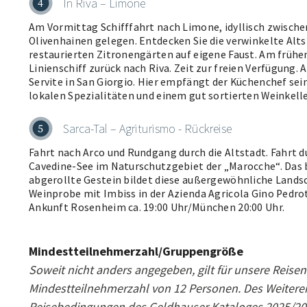
In Riva – Limone
4
Am Vormittag Schifffahrt nach Limone, idyllisch zwische
Olivenhainen gelegen. Entdecken Sie die verwinkelte Altst
restaurierten Zitronengärten auf eigene Faust. Am frühe
Linienschiff zurück nach Riva. Zeit zur freien Verfügung. 
Servite in San Giorgio. Hier empfängt der Küchenchef sein
lokalen Spezialitäten und einem gut sortierten Weinkelle
Sarca-Tal – Agriturismo - Rückreise
5
Fahrt nach Arco und Rundgang durch die Altstadt. Fahrt d
Cavedine-See im Naturschutzgebiet der „Marocche“. Das 
abgerollte Gestein bildet diese außergewöhnliche Landsc
Weinprobe mit Imbiss in der Azienda Agricola Gino Pedrot
Ankunft Rosenheim ca. 19:00 Uhr/München 20:00 Uhr.
Mindestteilnehmerzahl/Gruppengröße
Soweit nicht anders angegeben, gilt für unsere Reisen
Mindestteilnehmerzahl von 12 Personen. Des Weiteren
Reisebedingungen des Geldhauser Kataloges 2025/20