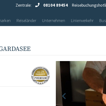
Zentrale:
08104 89454
Reisebuchungshotl
marken
Reiseländer
Unternehmen
Linienverkehr
Bus
 GARDASEE