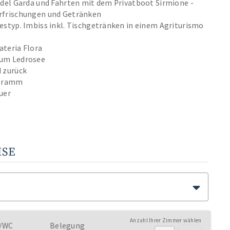
 del Garda und Fahrten mit dem Privatboot Sirmione -
 Erfrischungen und Getränken
estyp. Imbiss inkl. Tischgetränken in einem Agriturismo
lateria Flora
eum Ledrosee
d zurück
ogramm
uer
ISE
Anzahl Ihrer Zimmer wählen
U/WC
Belegung