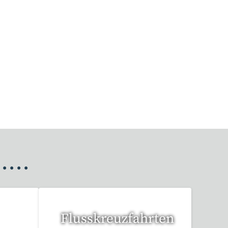
•
•
•
•
Flusskreuzfahrten