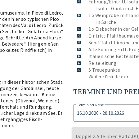
Führung/Eintritt Isola
Isola - Garda inkl.
umuseums. In Pieve di Ledro,
1 x Weinprobe mit land
 den hier so typischen Pico
in Sarche
äten des Val di Ledro. Zurück
1 x Eisbecher in der Ge
See. In der „Gelateria Flora“
Eintritt Pfahlbaumus
ige Schritte. Am Abend kurze
Schifffahrt Limone un
a Belvedere“. Hier genießen
Alle Führungen lt. Pr
pökeltes Rindfleisch) in
Italienische Bettenste
Reiseleitung
5 Treuepunkte
Weitere Eintritte extra
in dieser historischen Stadt.
igung der Gardainsel, heute
TERMINE UND PRE
Römerzeit bewohnt. Kleine
enesi (Olivenöl, Wein etc.).
Termin der Reise
ufenthalt und Rundgang.
16.10.2026 - 20.10.2026
icher Lage direkt am See. Es
Mehrgängiges Fisch-
lmeer.
Doppel z.Alleinben.Bad o.D