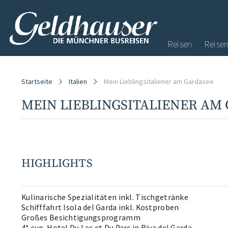
Reisen
Reise
Startseite
Italien
Mein Lieblingsitaliener am Gardasee
MEIN LIEBLINGSITALIENER AM
HIGHLIGHTS
Kulinarische Spezialitäten inkl. Tischgetränke
Schifffahrt Isola del Garda inkl. Kostproben
Großes Besichtigungsprogramm
4* sup. Hotel Du Lac et Du Parc in Riva del Garda