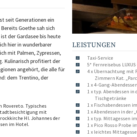
st seit Generationen ein
 Bereits Goethe sah sich
 ist der Gardasee bis heute
LEISTUNGEN
ich hier in wunderbarer
ich mit Palmen, Zypressen,
Taxi-Service
 Kulinarisch profitiert der
5* Fernreisebus LUXUS
gionen angehört, die alle für
4 x Übernachtung mit F
nd: dem Trentino, der
Zimmern Kat. „Parc
1 x 4-Gang-Abendessen 
1 x typ. Abendessen in 
Tischgetränke
1 x Fischabendessen im
h Rovereto. Typisches
1 x Abendessen in der „
Stadtbesichtigung mit
arockkirche Hl. Johannes der
1 x typ. Mittagessen i
ssen im Hotel.
1 x Pico Rosso Probe im
1 x leichtes Mittagess