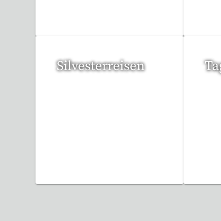
3 Reisen gefunden
94 
Silvesterreisen
Ta
32 Reisen gefunden
35 