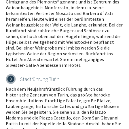
Gimignano des Piemonts“ genannt und ist Zentrum des
Weinanbaugebiets Monferrato, in dem u.a. seine
bekanntesten Vertreter Moscato und Barbera d´Asti
heranreifen. Heute wird eines der berühmtesten
Weinanbaugebiete der Welt, die Langhe, erkundet. Bei der
Rundfahrt sind zahlreiche Burgen und Schlösser zu
sehen, die hoch oben auf den Hügeln liegen, während die
Hügel selbst weitgehend mit Weinstöcken bepflanzt
sind. Bei einer Weinprobe mit Imbiss werden Sie die
typischen Weine der Region verkosten. Rückfahrt ins
Hotel. Am Abend erwartet Sie ein mehrgängiges
Silvester-Gala-Abendessen im Hotel.
Stadtführung Turin
3
Nach dem Neujahrsfrühstück Führung durch das
historische Zentrum von Turin, das größte barocke
Ensemble Italiens. Prächtige Paläste, große Plätze,
Laubengänge, historische Cafés und großartige Museen
werden Sie begeistern. Sie sehen u. a. den Palazzo
Madama und die Piazza Castello, den Dom San Giovanni
Battista mit der Kapelle della Sindone. Anschl. haben Sie