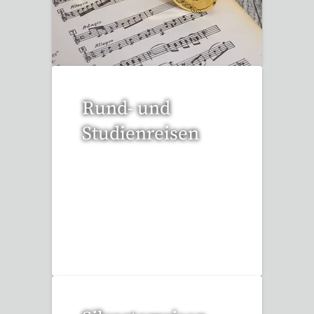
53 Reisen gefunden
Rund- und
Studienreisen
112 Reisen gefunden