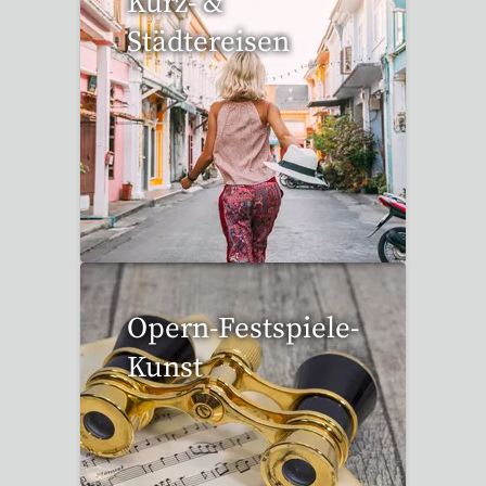
Kurz- &
Städtereisen
95 Reisen gefunden
Opern-Festspiele-
Kunst