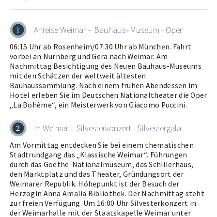
Anreise Weimar – Bauhaus–Museum - Oper
1
06:15 Uhr ab Rosenheim/07:30 Uhr ab München. Fahrt
vorbei an Nürnberg und Gera nach Weimar. Am
Nachmittag Besichtigung des Neuen Bauhaus-Museums
mit den Schätzen der weltweit ältesten
Bauhaussammlung. Nach einem frühen Abendessen im
Hotel erleben Sie im Deutschen Nationaltheater die Oper
„La Bohème“, ein Meisterwerk von Giacomo Puccini.
In Weimar – Silvesterkonzert - Silvestergala
2
Am Vormittag entdecken Sie bei einem thematischen
Stadtrundgang das „Klassische Weimar“. Führungen
durch das Goethe-Nationalmuseum, das Schillerhaus,
den Marktplatz und das Theater, Gründungsort der
Weimarer Republik. Höhepunkt ist der Besuch der
Herzogin Anna Amalia Bibliothek. Der Nachmittag steht
zur freien Verfügung. Um 16:00 Uhr Silvesterkonzert in
der Weimarhalle mit der Staatskapelle Weimar unter