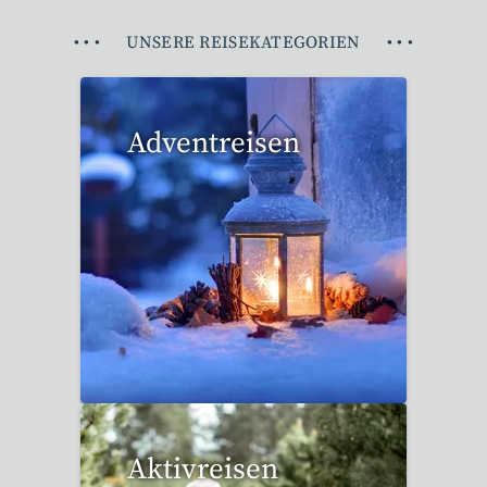
•
•
•
UNSERE REISEKATEGORIEN
•
•
•
Adventreisen
20 Reisen gefunden
Aktivreisen