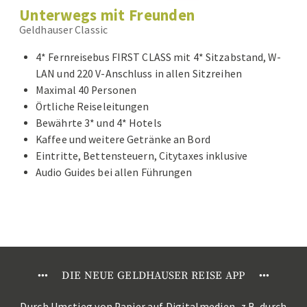
Unterwegs mit Freunden
Geldhauser Classic
4* Fernreisebus FIRST CLASS mit 4* Sitzabstand, W-
LAN und 220 V-Anschluss in allen Sitzreihen
Maximal 40 Personen
Örtliche Reiseleitungen
Bewährte 3* und 4* Hotels
Kaffee und weitere Getränke an Bord
Eintritte, Bettensteuern, Citytaxes inklusive
Audio Guides bei allen Führungen
•
•
•
DIE NEUE GELDHAUSER REISE APP
•
•
•
Durch Umstieg von Papier auf Digitalmedien, z.B. durch