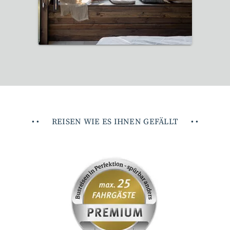
12 Reisen gefunden
•
•
REISEN WIE ES IHNEN GEFÄLLT
•
•