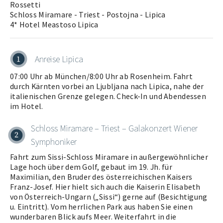
Rossetti
Schloss Miramare - Triest - Postojna - Lipica
Anreise Lipica
1
07:00 Uhr ab München/8:00 Uhr ab Rosenheim. Fahrt
durch Kärnten vorbei an Ljubljana nach Lipica, nahe der
italienischen Grenze gelegen. Check-In und Abendessen
im Hotel.
Schloss Miramare – Triest – Galakonzert Wiener
2
Symphoniker
Fahrt zum Sissi-Schloss Miramare in außergewöhnlicher
Lage hoch über dem Golf, gebaut im 19. Jh. für
Maximilian, den Bruder des österreichischen Kaisers
Franz-Josef. Hier hielt sich auch die Kaiserin Elisabeth
von Österreich-Ungarn („Sissi“) gerne auf (Besichtigung
u. Eintritt). Vom herrlichen Park aus haben Sie einen
wunderbaren Blick aufs Meer. Weiterfahrt in die