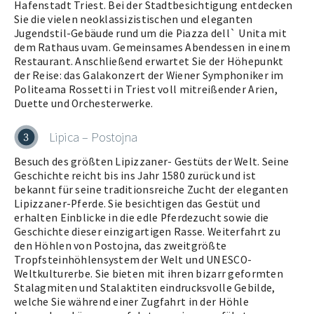
Hafenstadt Triest. Bei der Stadtbesichtigung entdecken
Sie die vielen neoklassizistischen und eleganten
Jugendstil-Gebäude rund um die Piazza dell` Unita mit
dem Rathaus uvam. Gemeinsames Abendessen in einem
Restaurant. Anschließend erwartet Sie der Höhepunkt
der Reise: das Galakonzert der Wiener Symphoniker im
Politeama Rossetti in Triest voll mitreißender Arien,
Duette und Orchesterwerke.
Lipica – Postojna
3
Besuch des größten Lipizzaner- Gestüts der Welt. Seine
Geschichte reicht bis ins Jahr 1580 zurück und ist
bekannt für seine traditionsreiche Zucht der eleganten
Lipizzaner-Pferde. Sie besichtigen das Gestüt und
erhalten Einblicke in die edle Pferdezucht sowie die
Geschichte dieser einzigartigen Rasse. Weiterfahrt zu
den Höhlen von Postojna, das zweitgrößte
Tropfsteinhöhlensystem der Welt und UNESCO-
Weltkulturerbe. Sie bieten mit ihren bizarr geformten
Stalagmiten und Stalaktiten eindrucksvolle Gebilde,
welche Sie während einer Zugfahrt in der Höhle