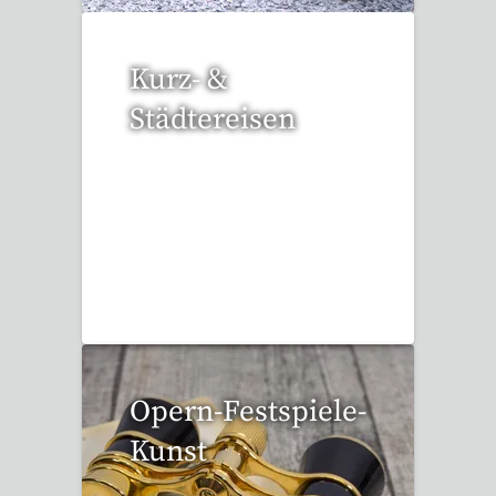
Kurz- &
Städtereisen
94 Reisen gefunden
Opern-Festspiele-
Kunst