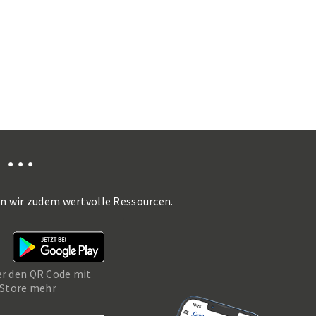
•
•
•
en wir zudem wertvolle Ressourcen.
er den QR Code mit
 Store mehr