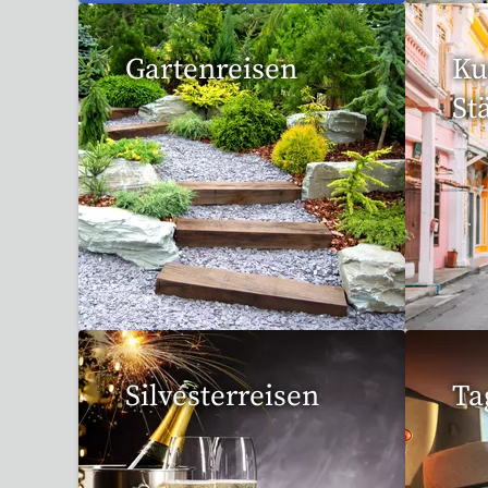
Gartenreisen
Ku
St
3 Reisen gefunden
95 
Silvesterreisen
Ta