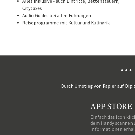
Alles inklusive - auch Eintritte, Bettensteuern,
Citytaxes
Audio Guides bei allen Führungen
Reiseprogramme mit Kultur und Kulinarik
•
•
•
Durch Umstieg von Papier auf Digi
APP STORE
Einfach das Icon kli
dem Handy scannen 
Informationen erhal