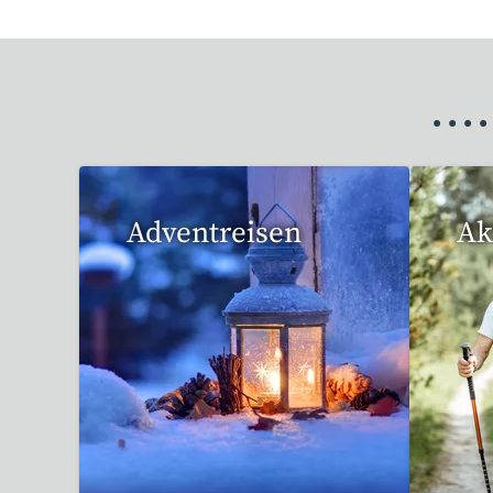
•
•
•
•
Adventreisen
Ak
20 Reisen gefunden
1 R