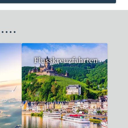
•
•
•
•
Flusskreuzfahrten
6 Reisen gefunden