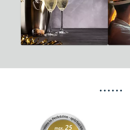
32 Reisen gefunden
36 
•
•
•
•
•
•