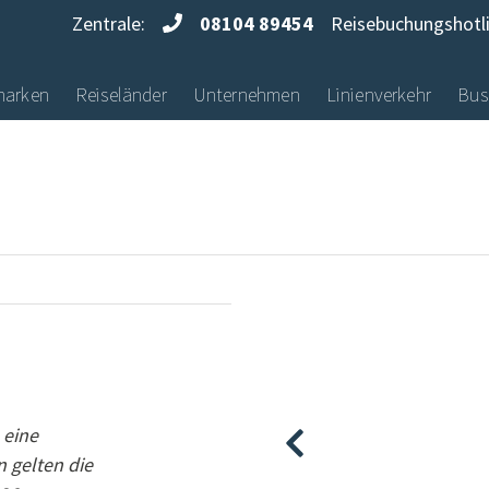
Zentrale:
08104 89454
Reisebuchungshotl
marken
Reiseländer
Unternehmen
Linienverkehr
Bus
 eine
 gelten die