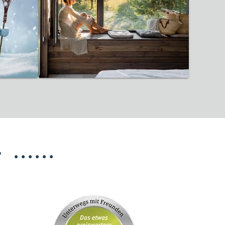
12 Reisen gefunden
T
•
•
•
•
•
•