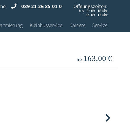
ine:
089 21 26 85 01 0
Öffnungszeiten:
Mo - Fr. 09 - 18 Uhr
Sa. 09 - 13 Uhr
anmietung
Kleinbusservice
Karriere
Service
163,00 €
ab