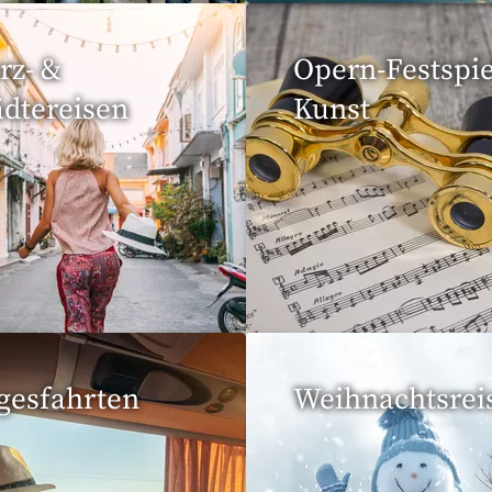
rz- &
Opern-Festspie
ädtereisen
Kunst
Reisen gefunden
53 Reisen gefunden
gesfahrten
Weihnachtsrei