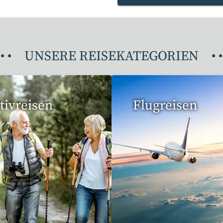
•
•
UNSERE REISEKATEGORIEN
•
•
tivreisen
Flugreisen
eise gefunden
15 Reisen gefunden