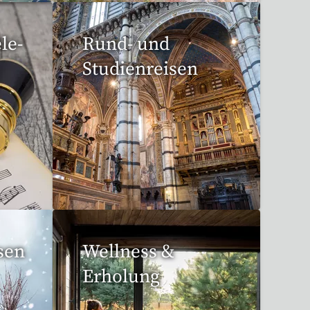
le-
Rund- und
Studienreisen
113 Reisen gefunden
sen
Wellness &
Erholung