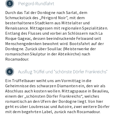
Perigord-Rundfahrt
5
Durch das Tal der Dordogne nach Sarlat, dem
Schmuckstück des „Périgord Noir”, mit dem
besterhaltenen Stadtkern aus Mittelalter und
Renaissance. Mittagessen mit regionalen Spezialitäten.
Entlang des Flusses und vorbei an Schlössern nach La
Roque Gageac, dessen beeindruckende Felswand seit
Menschengedenken bewohnt wird. Bootsfahrt auf der
Dordogne. Zurück über Souillac (Meisterwerke der
romanischen Skulptur in der Abteikirche) nach
Rocamadour.
Ausflug Trüffel und "schönste Dörfer Frankreichs"
6
Ein Trüffelbauer weiht uns am Vormittag in die
Geheimnisse des schwarzen Diamanten ein, den wir als
Abschluss auch kosten wollen. Mittagspause in Beaulieu,
einem der „schönsten Dörfer Frankreichs“, welches
romantisch an den Ufern der Dordogne liegt. Von hier
geht es über Loubressac und Autoire, zwei weitere Dörfer
mit dem begehrten Label, zurück nach Rocamadour.