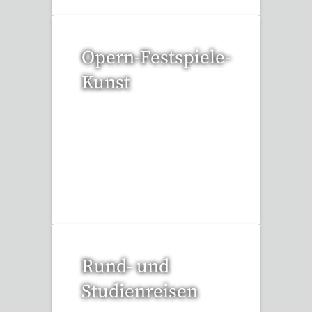
Opern-Festspiele-
Kunst
52 Reisen gefunden
Rund- und
Studienreisen