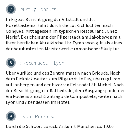
Ausflug Conques
7
In Figeac Besichtigung der Altstadt und des
Rosettasteins. Fahrt durch die Lot-Schluchten nach
Conques. Mittagessen im typischen Restaurant „Chez
Marie”. Besichtigung der Pilgerstadt am Jakobsweg mit
ihrer herrlichen Abteikirche. Ihr Tympanon gilt als eines
der berühmtesten Meisterwerke romanischer Skulptur.
: Rocamadour - Lyon
8
Über Aurillac und das Zentralmassiv nach Brioude. Nach
dem Picknick weiter zum Pilgerort Le Puy, überragt von
Vulkanbergen und der bizarren Felsnadel St. Michel. Nach
der Besichtigung der Kathedrale, dem Ausgangspunkt der
Via Podiensis nach Santiago de Compostela, weiter nach
Lyon und Abendessen im Hotel.
Lyon - Rückreise
9
Durch die Schweiz zurück. Ankunft München ca. 19:00