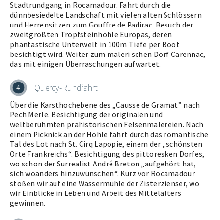
Stadtrundgang in Rocamadour. Fahrt durch die
dünnbesiedelte Landschaft mit vielen alten Schlössern
und Herrensitzen zum Gouffre de Padirac. Besuch der
zweitgrößten Tropfsteinhöhle Europas, deren
phantastische Unterwelt in 100m Tiefe per Boot
besichtigt wird. Weiter zum maleri schen Dorf Carennac,
das mit einigen Überraschungen aufwartet.
Quercy-Rundfahrt
4
Über die Karsthochebene des „Causse de Gramat” nach
Pech Merle. Besichtigung der originalen und
weltberühmten prähistorischen Felsenmalereien. Nach
einem Picknick an der Höhle fahrt durch das romantische
Tal des Lot nach St. Cirq Lapopie, einem der „schönsten
Orte Frankreichs“. Besichtigung des pittoresken Dorfes,
wo schon der Surrealist André Breton „aufgehört hat,
sich woanders hinzuwünschen“. Kurz vor Rocamadour
stoßen wir auf eine Wassermühle der Zisterzienser, wo
wir Einblicke in Leben und Arbeit des Mittelalters
gewinnen.