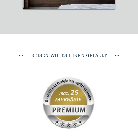
•
•
REISEN WIE ES IHNEN GEFÄLLT
•
•