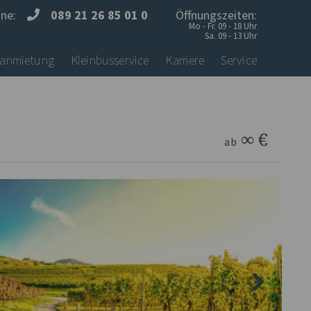
ine:
089 21 26 85 01 0
Öffnungszeiten:
Mo - Fr. 09 - 18 Uhr
Sa. 09 - 13 Uhr
anmietung
Kleinbusservice
Karriere
Service
∞ €
ab