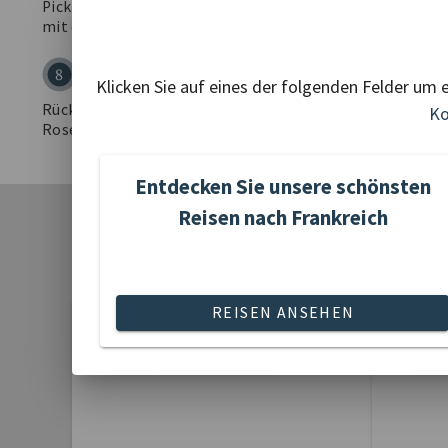
Picknick radeln wir über das Hügelland von Givry wieder z
mit dem Bus. Abendessen in Auxerre.
Auxerre - München
8
Klicken Sie auf eines der folgenden Felder um 
Rückfahrt über Besançon und durch die Schweiz, Ankunft 
Ko
Rosenheim 20:00 Uhr.
Entdecken Sie unsere schönsten
Reisen nach Frankreich
•
•
•
•
REISEN ANSEHEN
Adventreisen
Ak