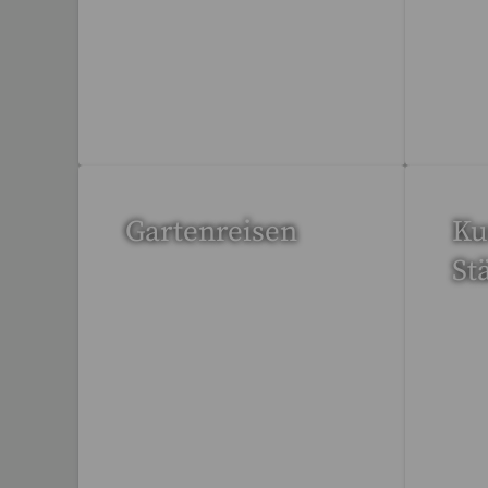
20 Reisen gefunden
1 R
Gartenreisen
Ku
St
3 Reisen gefunden
95 