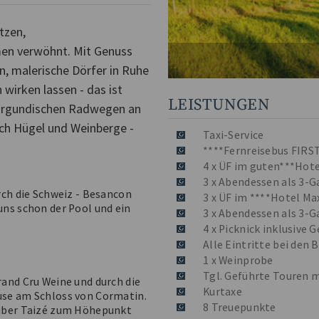
tzen,
men verwöhnt. Mit Genuss
n, malerische Dörfer in Ruhe
wirken lassen - das ist
LEISTUNGEN
burgundischen Radwegen an
rch Hügel und Weinberge -
Taxi-Service
****Fernreisebus FIRS
4 x ÜF im guten***Hot
3 x Abendessen als 3-
rch die Schweiz - Besancon
3 x ÜF im ****Hotel Ma
ns schon der Pool und ein
3 x Abendessen als 3-
4 x Picknick inklusive 
Alle Eintritte bei den 
1 x Weinprobe
Tgl. Geführte Touren m
and Cru Weine und durch die
Kurtaxe
use am Schloss von Cormatin.
8 Treuepunkte
 über Taizé zum Höhepunkt