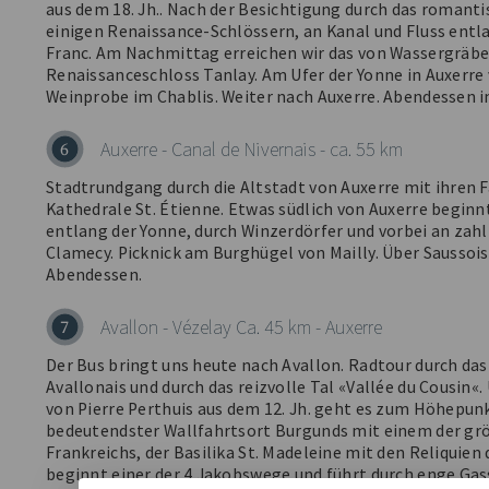
aus dem 18. Jh.. Nach der Besichtigung durch das romant
einigen Renaissance-Schlössern, an Kanal und Fluss entla
Franc. Am Nachmittag erreichen wir das von Wassergrä
Renaissanceschloss Tanlay. Am Ufer der Yonne in Auxerre 
Weinprobe im Chablis. Weiter nach Auxerre. Abendessen in
Auxerre - Canal de Nivernais - ca. 55 km
6
Stadtrundgang durch die Altstadt von Auxerre mit ihren
Kathedrale St. Étienne. Etwas südlich von Auxerre beginn
entlang der Yonne, durch Winzerdörfer und vorbei an zahl
Clamecy. Picknick am Burghügel von Mailly. Über Saussoi
Abendessen.
Avallon - Vézelay Ca. 45 km - Auxerre
7
Der Bus bringt uns heute nach Avallon. Radtour durch da
Avallonais und durch das reizvolle Tal «Vallée du Cousin«
von Pierre Perthuis aus dem 12. Jh. geht es zum Höhepunk
bedeutendster Wallfahrtsort Burgunds mit einem der gr
Frankreichs, der Basilika St. Madeleine mit den Reliquien
beginnt einer der 4 Jakobswege und führt durch enge Ga