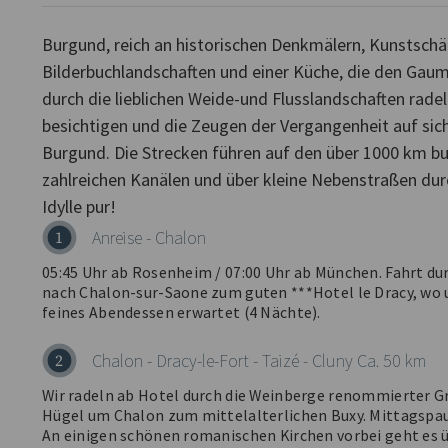
Burgund, reich an historischen Denkmälern, Kunstschä
Bilderbuchlandschaften und einer Küche, die den Gau
durch die lieblichen Weide-und Flusslandschaften radel
besichtigen und die Zeugen der Vergangenheit auf sich 
Burgund. Die Strecken führen auf den über 1000 km 
zahlreichen Kanälen und über kleine Nebenstraßen du
Anreise - Chalon
1
05:45 Uhr ab Rosenheim / 07:00 Uhr ab München. Fahrt du
nach Chalon-sur-Saone zum guten ***Hotel le Dracy, wo u
feines Abendessen erwartet (4 Nächte).
Chalon - Dracy-le-Fort - Taizé - Cluny Ca. 50 km
2
Wir radeln ab Hotel durch die Weinberge renommierter Gr
Hügel um Chalon zum mittelalterlichen Buxy. Mittagspa
An einigen schönen romanischen Kirchen vorbei geht es