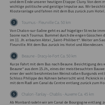
und dem Ende unserer heutigen Etappe: Cluny. Von dem m
wichtige politische und geistige Impulse aus. Wir besicht
Klosteranlage und fahren mit dem Bus zurück zum Hotel.
Tournus - Fleurville Ca. 50 km
3
Von Chalon-sur-Saône geht es auf hügeliger Strecke immer
Saone nach Tournus. Bummel durch die engen Gässchen d
im 11. Jh. erbauten Abtei „Saint-Philibert“. Weiter am 
Fleurville. Mit dem Bus zurück ins Hotel und Abendessen.
Beaune - Dracy-le-Fort Ca. 50 km
4
Kurze Fahrt mit dem Bus nach Beaune. Besichtigung des
Beaune“ aus dem 15.Jh., eines der meistbesuchten Bauwer
einer der wohl berühmtesten Weinstraßen Burgunds entl
Schloss Philippe des Kühnen beherrscht wird. Picknick in 
mit dem Radl am Canal du Centre entlang zurück zum Ho
Chalon -Tanlay - Chablis - Auxerre Ca. 45 km
5
Ab Monbard radeln wir am Canal de Bourgogne entlang 