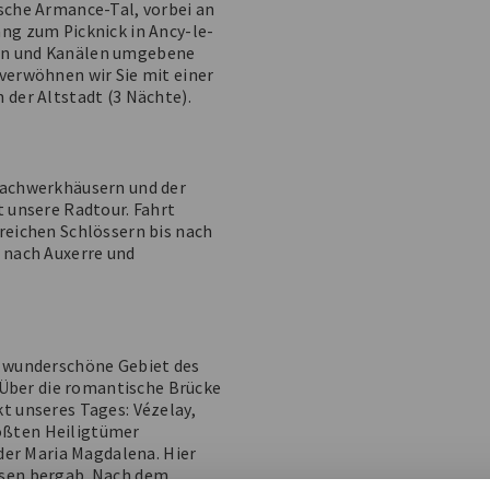
ische Armance-Tal, vorbei an
ng zum Picknick in Ancy-le-
ben und Kanälen umgebene
verwöhnen wir Sie mit einer
 der Altstadt (3 Nächte).
 Fachwerkhäusern und der
t unsere Radtour. Fahrt
reichen Schlössern bis nach
s nach Auxerre und
s wunderschöne Gebiet des
. Über die romantische Brücke
t unseres Tages: Vézelay,
ößten Heiligtümer
 der Maria Magdalena. Hier
ssen bergab. Nach dem