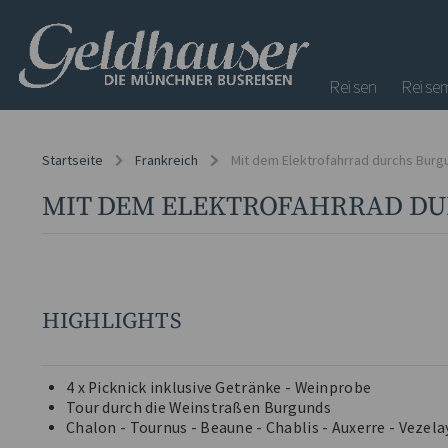
Reisen
Reise
Startseite
Frankreich
Mit dem Elektrofahrrad durchs Burg
MIT DEM ELEKTROFAHRRAD D
HIGHLIGHTS
4 x Picknick inklusive Getränke - Weinprobe
Tour durch die Weinstraßen Burgunds
Chalon - Tournus - Beaune - Chablis - Auxerre - Vezela