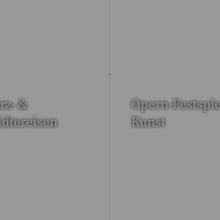
eise gefunden
15 Reisen gefunden
rz- &
Opern-Festspie
ädtereisen
Kunst
Reisen gefunden
53 Reisen gefunden