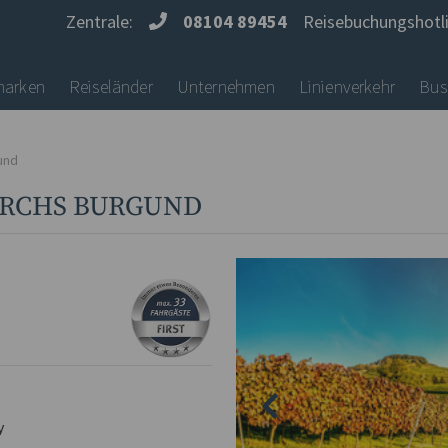
Zentrale:
08104 89454
Reisebuchungshotl
marken
Reiseländer
Unternehmen
Linienverkehr
Bus
und
URCHS BURGUND
y