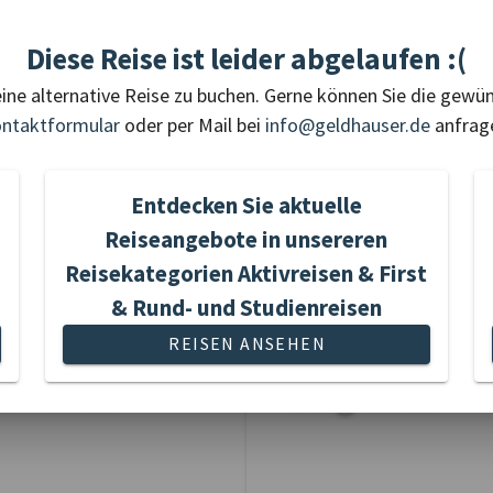
urück nach Avallon. Rückfahrt
Diese Reise ist leider abgelaufen :(
eine alternative Reise zu buchen. Gerne können Sie die gewü
München ca. 19:00 Uhr /
ntaktformular
oder per Mail bei
info@geldhauser.de
anfrag
Entdecken Sie aktuelle
Reiseangebote in unsereren
Reisekategorien Aktivreisen & First
•
•
UNSERE REISEKATEGORIEN
•
•
& Rund- und Studienreisen
REISEN ANSEHEN
tivreisen
Flugreisen