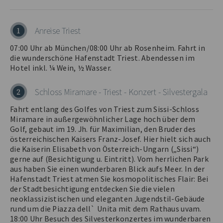
Anreise Triest
1
07:00 Uhr ab München/08:00 Uhr ab Rosenheim. Fahrt in
die wunderschöne Hafenstadt Triest. Abendessen im
Hotel inkl. ¼ Wein, ½ Wasser.
Schloss Miramare - Triest - Konzert - Silvestergala
2
Fahrt entlang des Golfes von Triest zum Sissi-Schloss
Miramare in außergewöhnlicher Lage hoch über dem
Golf, gebaut im 19. Jh. für Maximilian, den Bruder des
österreichischen Kaisers Franz-Josef. Hier hielt sich auch
die Kaiserin Elisabeth von Österreich-Ungarn („Sissi“)
gerne auf (Besichtigung u. Eintritt). Vom herrlichen Park
aus haben Sie einen wunderbaren Blick aufs Meer. In der
Hafenstadt Triest atmen Sie kosmopolitisches Flair: Bei
der Stadtbesichtigung entdecken Sie die vielen
neoklassizistischen und eleganten Jugendstil-Gebäude
rund um die Piazza dell` Unita mit dem Rathaus uvam.
18:00 Uhr Besuch des Silvesterkonzertes im wunderbaren