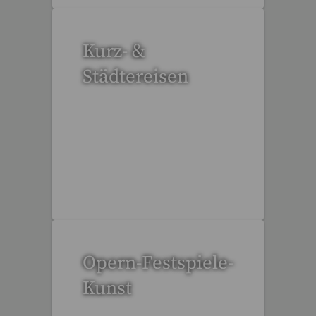
Kurz- &
Städtereisen
94 Reisen gefunden
Opern-Festspiele-
Kunst