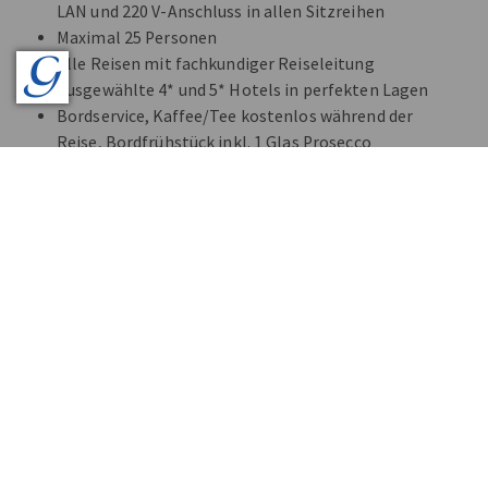
LAN und 220 V-Anschluss in allen Sitzreihen
Maximal 25 Personen
Alle Reisen mit fachkundiger Reiseleitung
Ausgewählte 4* und 5* Hotels in perfekten Lagen
Bordservice, Kaffee/Tee kostenlos während der
Reise, Bordfrühstück inkl. 1 Glas Prosecco
Alles inklusive - auch Eintritte, Bettensteuern,
Citytaxes
Audio Guides bei allen Führungen
Reiseprogramme mit Kultur und Kulinarik