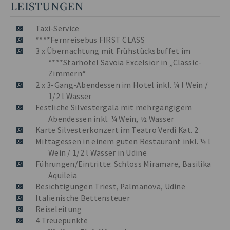
LEISTUNGEN
Taxi-Service
****Fernreisebus FIRST CLASS
3 x Übernachtung mit Frühstücksbuffet im
****Starhotel Savoia Excelsior in „Classic-
Zimmern“
2 x 3-Gang-Abendessen im Hotel inkl. ¼ l Wein /
1/2 l Wasser
Festliche Silvestergala mit mehrgängigem
Abendessen inkl. ¼ Wein, ½ Wasser
Karte Silvesterkonzert im Teatro Verdi Kat. 2
Mittagessen in einem guten Restaurant inkl. ¼ l
Wein / 1/2 l Wasser in Udine
Führungen/Eintritte: Schloss Miramare, Basilika
Aquileia
Besichtigungen Triest, Palmanova, Udine
Italienische Bettensteuer
Reiseleitung
4 Treuepunkte