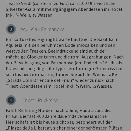
Teatro Verdi (ca. 350 m zu Fuß) ca. 21.00 Uhr Festliche
Silvester-Gala mit mehrgängigem Abendessen im Hotel
inkl. ¼ Wein, ½ Wasser.
Aquileia - Palmanova
3
Ein kulturelles Highlight wartet auf Sie: Die Basilika in
Aquileia mit den berühmten Bodenmosaiken und den
wertvollen Fresken. Beeindruckend sind auch der
mächtige Glockenturm und die röm. Ausgrabungen. Nach
der Besichtigung von Palmanova (am Ende des 16. Jh. als
Planstadt angelegt, ihr typ. sternförmiger Grundriss hat
sich bis heute erhalten) fahren Sie auf der Weinstraße
„Strada Colli Orientale del Friuli“ wieder zurück nach
Triest. Abendessen im Hotel inkl. ¼ Wein, ½ Wasser.
Triest - Rückreise
4
Fahrt Richtung Norden nach Udine, Hauptstadt des
Friaul. Die fast 400 Jahre dauernde venezianische
Herrschaft ist bis heute sichtbar, besonders auf der
„Piazza della Liberta“, sicher einer der schönsten Plätze