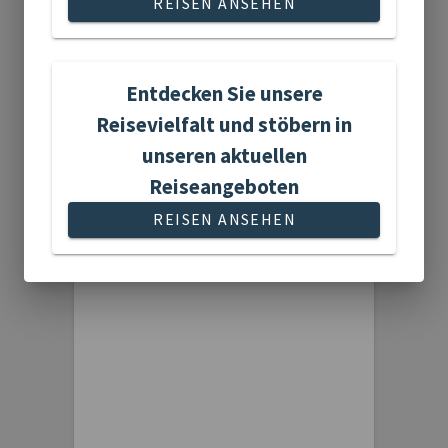
REISEN ANSEHEN
6 Reisen gefunden
Entdecken Sie unsere
Reisevielfalt und stöbern in
unseren aktuellen
Reiseangeboten
Gartenreisen
REISEN ANSEHEN
3 Reisen gefunden