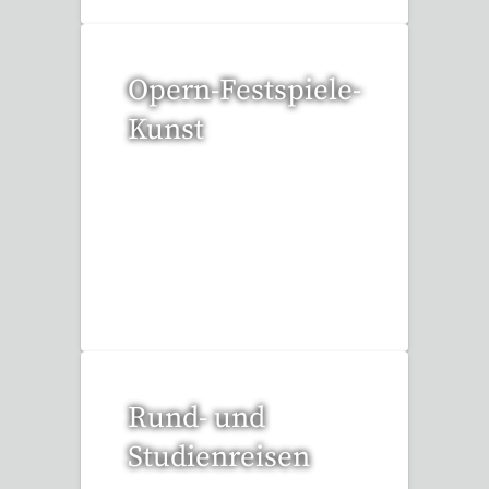
Opern-Festspiele-
Kunst
52 Reisen gefunden
Rund- und
Studienreisen