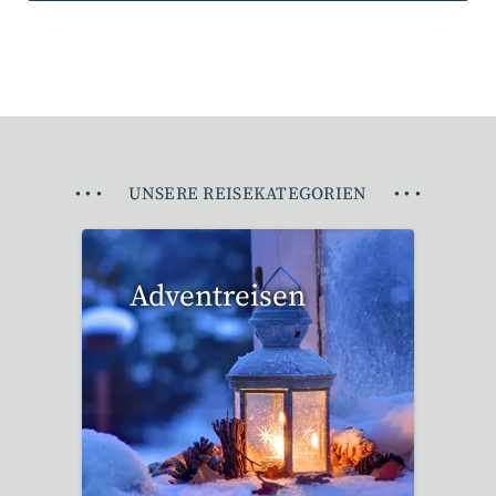
•
•
•
UNSERE REISEKATEGORIEN
•
•
•
Adventreisen
20 Reisen gefunden