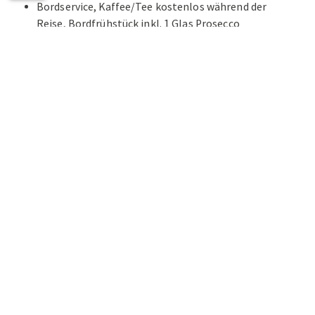
Bordservice, Kaffee/Tee kostenlos während der
Reise, Bordfrühstück inkl. 1 Glas Prosecco
Alles inklusive - auch Eintritte, Bettensteuern,
Citytaxes
Audio Guides bei allen Führungen
Reiseprogramme mit Kultur und Kulinarik