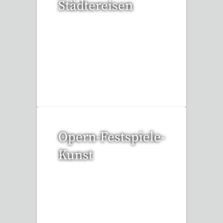
Städtereisen
94 Reisen gefunden
Opern-Festspiele-
Kunst
52 Reisen gefunden