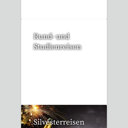
Rund- und
Studienreisen
109 Reisen gefunden
Silvesterreisen