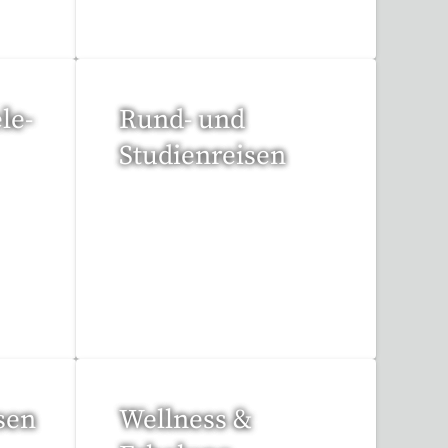
le-
Rund- und
Studienreisen
113 Reisen gefunden
sen
Wellness &