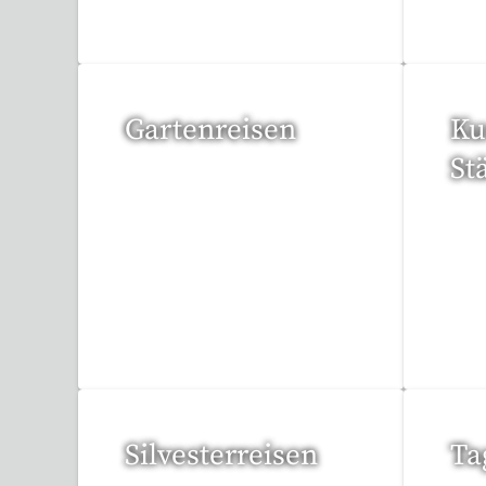
Gartenreisen
Ku
St
3 Reisen gefunden
95 
Silvesterreisen
Ta