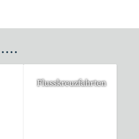
•
•
•
•
Flusskreuzfahrten
6 Reisen gefunden