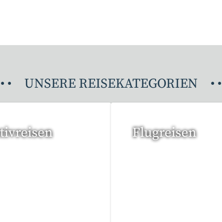
•
•
UNSERE REISEKATEGORIEN
•
•
tivreisen
Flugreisen
eise gefunden
15 Reisen gefunden