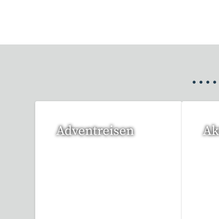
•
•
•
•
Adventreisen
Ak
20 Reisen gefunden
1 R