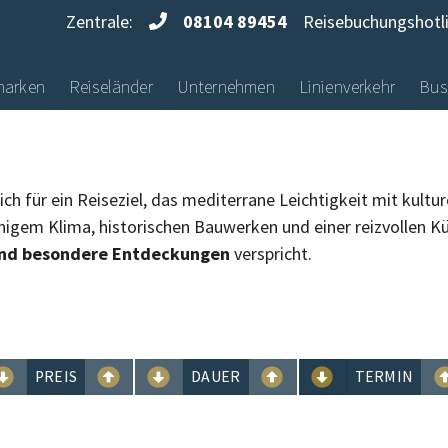
Zentrale:
08104 89454
Reisebuchungshotl
marken
Reiseländer
Unternehmen
Linienverkehr
Bus
h für ein Reiseziel, das mediterrane Leichtigkeit mit kulture
igem Klima, historischen Bauwerken und einer reizvollen Küs
und besondere Entdeckungen
verspricht.
PREIS
DAUER
TERMIN