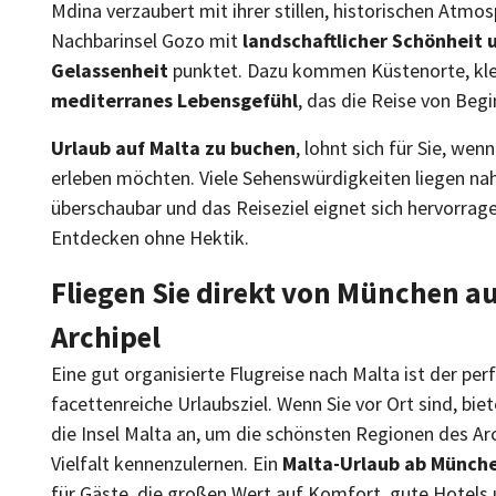
Mdina verzaubert mit ihrer stillen, historischen Atmo
Nachbarinsel Gozo mit
landschaftlicher Schönheit
Gelassenheit
punktet. Dazu kommen Küstenorte, kle
mediterranes Lebensgefühl
, das die Reise von Beg
Urlaub auf Malta zu buchen
, lohnt sich für Sie, wen
erleben möchten. Viele Sehenswürdigkeiten liegen nah
überschaubar und das Reiseziel eignet sich hervorrag
Entdecken ohne Hektik.
Fliegen Sie direkt von München a
Archipel
Eine gut organisierte Flugreise nach Malta ist der perf
facettenreiche Urlaubsziel. Wenn Sie vor Ort sind, bie
die Insel Malta an, um die schönsten Regionen des Arc
Vielfalt kennenzulernen. Ein
Malta-Urlaub ab Münch
für Gäste, die großen Wert auf Komfort, gute Hotels