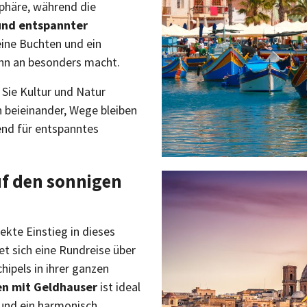
sphäre, während die
 und entspannter
ine Buchten und ein
inn an besonders macht.
n Sie Kultur und Natur
 beieinander, Wege bleiben
end für entspanntes
uf den sonnigen
ekte Einstieg in dieses
tet sich eine Rundreise über
hipels in ihrer ganzen
en mit Geldhauser
ist ideal
 und ein harmonisch