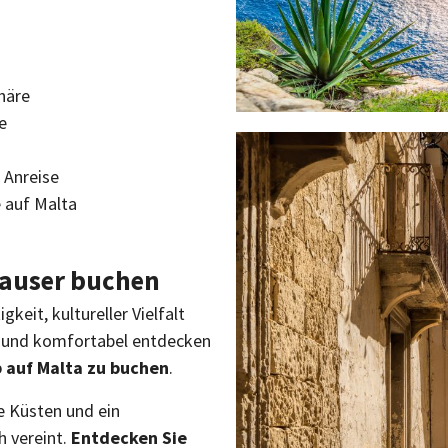
häre
e
 Anreise
 auf Malta
dhauser buchen
keit, kultureller Vielfalt
ll und komfortabel entdecken
 auf Malta zu buchen
.
e Küsten und ein
h vereint.
Entdecken Sie