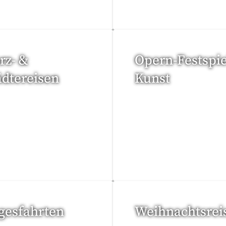
rz- &
Opern-Festspie
ädtereisen
Kunst
Reisen gefunden
53 Reisen gefunden
gesfahrten
Weihnachtsrei