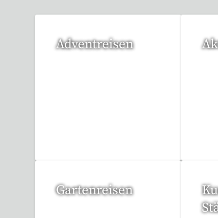
Adventreisen
Ak
20 Reisen gefunden
1 R
Gartenreisen
Ku
St