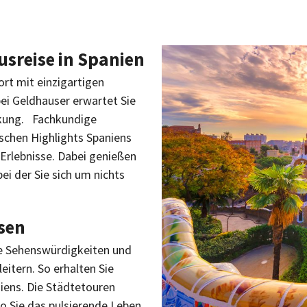
Busreise in Spanien
rt mit einzigartigen
bei Geldhauser erwartet Sie
ckung. Fachkundige
rischen Highlights Spaniens
Erlebnisse. Dabei genießen
ei der Sie sich um nichts
isen
e Sehenswürdigkeiten und
eitern. So erhalten Sie
niens. Die Städtetouren
o Sie das pulsierende Leben