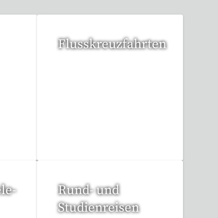
Flusskreuzfahrten
6 Reisen gefunden
le-
Rund- und
Studienreisen