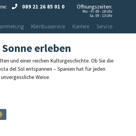
ine:
089 21 26 85 01 0
Öffnungszeiten:
Mo - Fr. 09 - 18 Uhr
Sa. 09 - 13 Uhr
anmietung
Kleinbusservice
Karriere
Service
r Sonne erleben
ten und einer reichen Kulturgeschichte. Ob Sie die
sta del Sol entspannen – Spanien hat für jeden
 unvergessliche Weise.