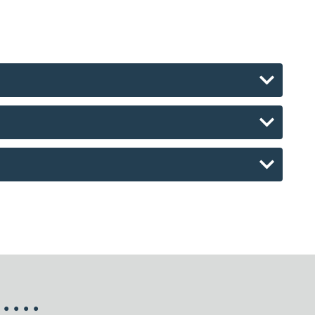
•
•
•
•