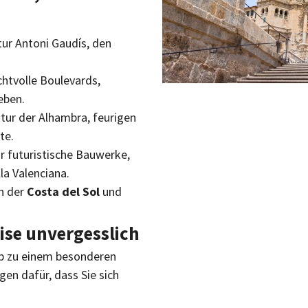
tur Antoni Gaudís, den
chtvolle Boulevards,
eben.
ktur der Alhambra, feurigen
te.
ür futuristische Bauwerke,
la Valenciana.
n der
Costa del Sol
und
ise unvergesslich
ip zu einem besonderen
gen dafür, dass Sie sich