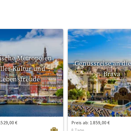
ische Metropolen
Genussreise an die
ller Kultur und
Brava
Lebensfreude
3.529,00 €
Preis ab: 1.859,00 €
8 Tage