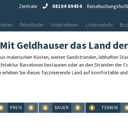
Zentrale:
08104 89454
Reisebuchungshotl
marken
Reiseländer
Unternehmen
Linienverkehr
Bus
 Mit Geldhauser das Land de
aus malerischen Küsten, weiten Sandstränden, lebhaften Städ
rchitektur Barcelonas bestaunen oder an den Stränden der Co
 erleben Sie dieses faszinierende Land auf komfortable und
PREIS
DAUER
TERMIN