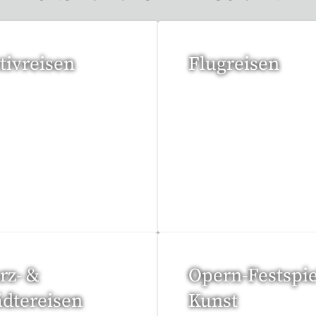
tivreisen
Flugreisen
eise gefunden
15 Reisen gefunden
rz- &
Opern-Festspie
ädtereisen
Kunst