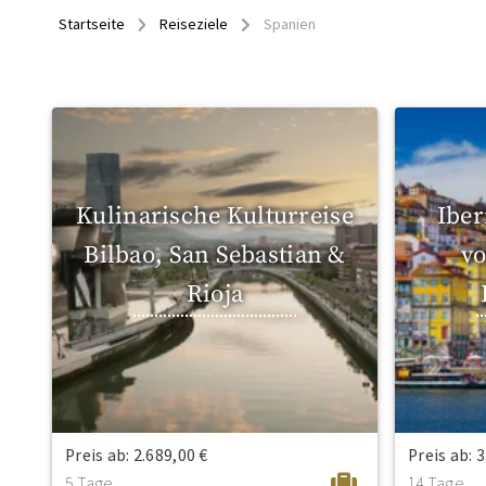
Startseite
Reiseziele
Spanien
Kulinarische Kulturreise
Iber
Bilbao, San Sebastian &
vo
Rioja
Preis ab: 2.689,00 €
Preis ab: 
5 Tage
14 Tage