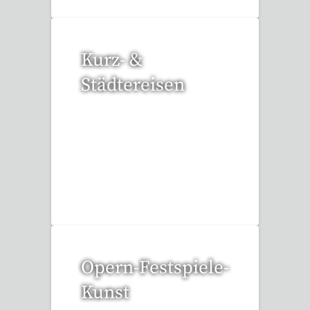
Kurz- &
Städtereisen
95 Reisen gefunden
Opern-Festspiele-
Kunst