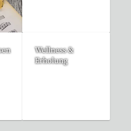
112 Reisen gefunden
sen
Wellness &
Erholung
12 Reisen gefunden