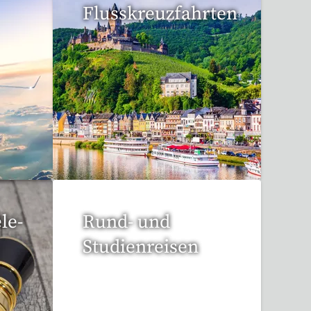
Flusskreuzfahrten
6 Reisen gefunden
le-
Rund- und
Studienreisen