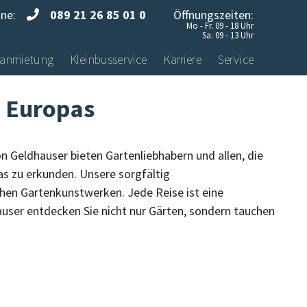
ine:
089 21 26 85 01 0
Öffnungszeiten:
Mo - Fr. 09 - 18 Uhr
Sa. 09 - 13 Uhr
anmietung
Kleinbusservice
Karriere
Service
n Europas
on Geldhauser bieten Gartenliebhabern und allen, die
as zu erkunden. Unsere sorgfältig
hen Gartenkunstwerken. Jede Reise ist eine
auser entdecken Sie nicht nur Gärten, sondern tauchen