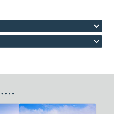
•
•
•
•