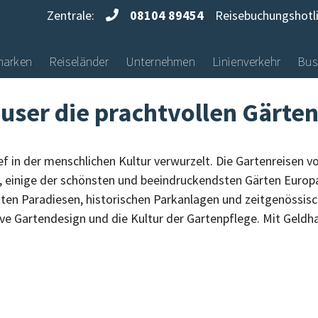
Zentrale:
08104 89454
Reisebuchungshotl
marken
Reiseländer
Unternehmen
Linienverkehr
Bus
user die prachtvollen Gärte
ef in der menschlichen Kultur verwurzelt. Die Gartenreisen v
it, einige der schönsten und beeindruckendsten Gärten Europ
ten Paradiesen, historischen Parkanlagen und zeitgenössisc
ve Gartendesign und die Kultur der Gartenpflege. Mit Geldh