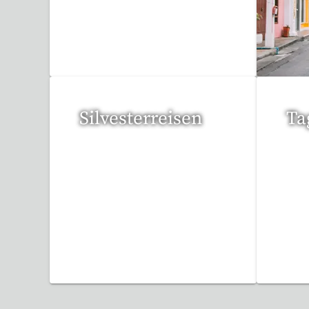
3 Reisen gefunden
95 
Silvesterreisen
Ta
32 Reisen gefunden
36 