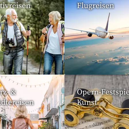
tivreisen
Flugreisen
eise gefunden
15 Reisen gefunden
rz- &
Opern-Festspie
ädtereisen
Kunst