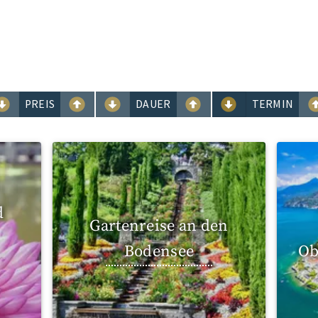
PREIS
DAUER
TERMIN
d
Gartenreise an den
Bodensee
Ob