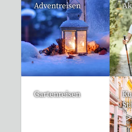
Adventreisen
Ak
20 Reisen gefunden
1 R
Gartenreisen
Ku
St