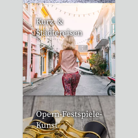
Kurz- &
Städtereisen
95 Reisen gefunden
Opern-Festspiele-
Kunst