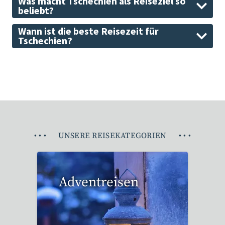
Was macht Tschechien als Reiseziel so
beliebt?
Wann ist die beste Reisezeit für
Tschechien?
•
•
•
UNSERE REISEKATEGORIEN
•
•
•
Adventreisen