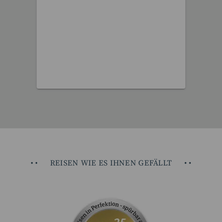
12 Reisen gefunden
•
•
REISEN WIE ES IHNEN GEFÄLLT
•
•