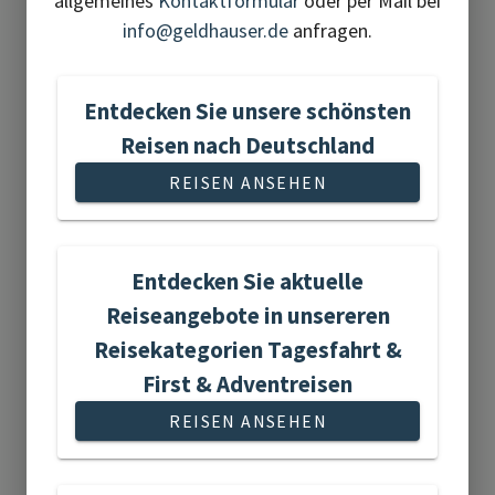
allgemeines
Kontaktformular
oder per Mail bei
info@geldhauser.de
anfragen.
Gartenreisen
Entdecken Sie unsere schönsten
Reisen nach Deutschland
REISEN ANSEHEN
3 Reisen gefunden
Entdecken Sie aktuelle
Reiseangebote in unsereren
Reisekategorien Tagesfahrt &
First & Adventreisen
Kurz- &
REISEN ANSEHEN
Städtereisen