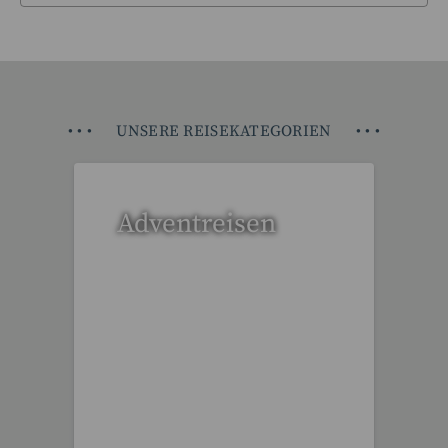
•
•
•
UNSERE REISEKATEGORIEN
•
•
•
Adventreisen
20 Reisen gefunden